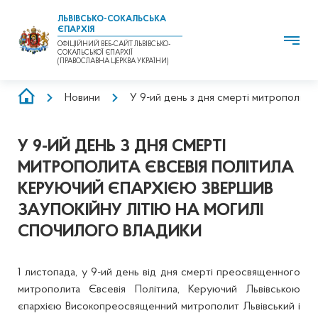
ЛЬВІВСЬКО-СОКАЛЬСЬКА
ЄПАРХІЯ
ОФІЦІЙНИЙ ВЕБ-САЙТ ЛЬВІВСЬКО-
СОКАЛЬСЬКОЇ ЄПАРХІЇ
(ПРАВОСЛАВНА ЦЕРКВА УКРАЇНИ)
РЯДОК
Новини
У 9-ий день з дня смерті митрополита
НАВІҐАЦІЇ
У 9-ИЙ ДЕНЬ З ДНЯ СМЕРТІ
МИТРОПОЛИТА ЄВСЕВІЯ ПОЛІТИЛА
КЕРУЮЧИЙ ЄПАРХІЄЮ ЗВЕРШИВ
ЗАУПОКІЙНУ ЛІТІЮ НА МОГИЛІ
СПОЧИЛОГО ВЛАДИКИ
1 листопада, у 9-ий день від дня смерті преосвященного
митрополита Євсевія Політила, Керуючий Львівською
єпархією Високопреосвященний митрополит Львівський і