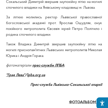
Сокальський Димитрій звершив заупокійну літію на могилі
спочилого владики на Янівському кладовищі м. Львова.
За літією молились ректор Львівської православної
богословської академії прот. Ярослав Ощудляк, онук
покійного митрополита Євсевія ієрей Петро Політило і
родина спочилого владики.
Також Владика Димитрій звершив заупокійну літію на
могилі приснопам'ятних Львівських митрополитів Миколая
Юрика і Андрія Горака.
фотоматеріали
прес-служби ЛПБА
"Град Лева"
/
lpba.org.ua
Прес-служба Львівсько-Сокальської єпархії
ФОТОАЛЬБОМ >>>