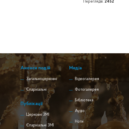
Переглядів:
2452
Анонси подій
Медіа
Загальноцерковні
Відеогалерея
Єпархіальні
Фотогалерея
Бібліотека
Публікації
Аудіо
Церковні ЗМІ
Ноти
Єпархіальні ЗМІ