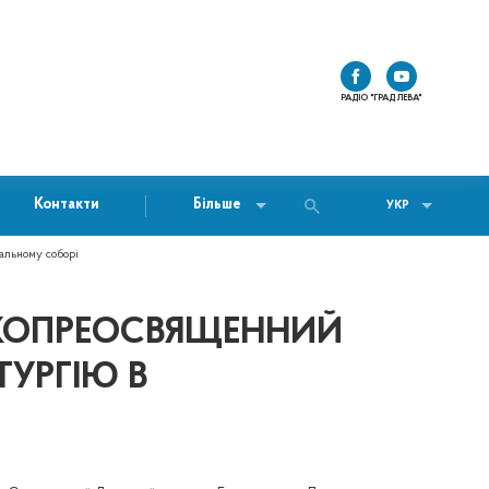
РАДІО "ГРАД ЛЕВА"
Контакти
Більше
УКР
альному соборі
ОКОПРЕОСВЯЩЕННИЙ
УРГІЮ В