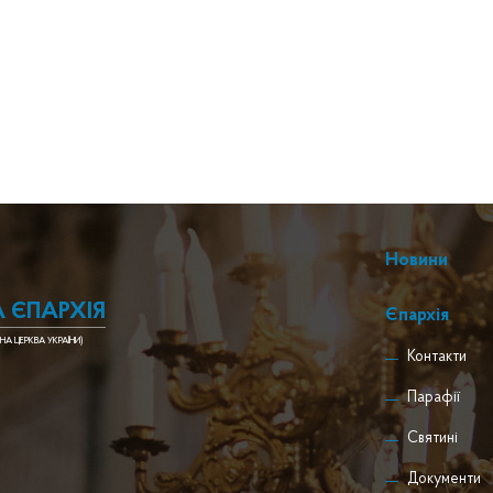
Новини
 ЄПАРХІЯ
Єпархія
НА ЦЕРКВА УКРАЇНИ)
Контакти
Парафії
Святині
Документи