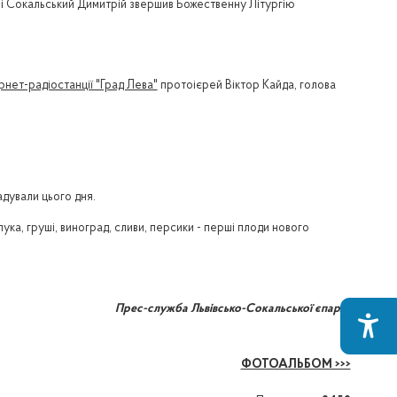
 і Сокальський Димитрій звершив Божественну Літургію
рнет-радіостанції "Град Лева"
протоієрей Віктор Кайда, голова
адували цього дня.
ка, груші, виноград, сливи, персики - перші плоди нового
Прес-служба Львівсько-Сокальської єпархії
ФОТОАЛЬБОМ >>>