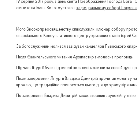
19 серпня 2017 року, в день свята Преображення Господа Бога і
святителя Іоана Золотоустого в
кафедральному соборі Покрова 
Його Високопреосвященству співслужили: ключар собору прото
єпархіального Консультативного центру кризових станів ієрей С
За богослужінням молився завідувач канцелярії Львівського єпар
Після Євангельського читання Архіпастир виголосив проповідь.
Під час Літургії були піднесені посилені молитви за спокій душі 
Після завершення Літургії Владика Димитрій прочитав молитву на
врожаю, що традиційно приносяться цього дня до храму вірянами 
По завершенні Владика Димитрій також звершив заупокійну літію