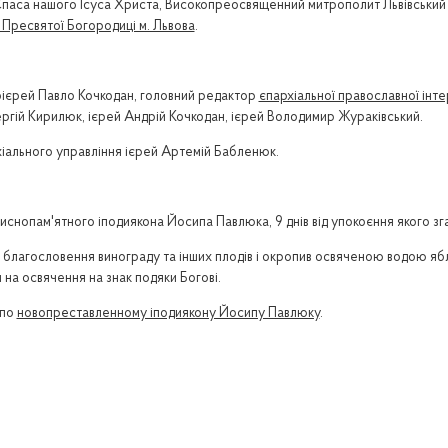
 Спаса нашого Ісуса Христа, Високопреосвященний митрополит Львівський
Пресвятої Богородиці м. Львова
.
ієрей Павло Кочкодан, головний редактор
єпархіальної православної інте
ергій Кирилюк, ієрей Андрій Кочкодан, ієрей Володимир Жураківський.
хіального управління ієрей Артемій Бабленюк.
приснопам'ятного іподиякона Йосипа Павлюка, 9 днів від упокоєння якого зг
 благословення винограду та інших плодів і окропив освяченою водою яблу
на освячення на знак подяки Богові.
 по
новопреставленному іподиякону Йосипу Павлюку
.