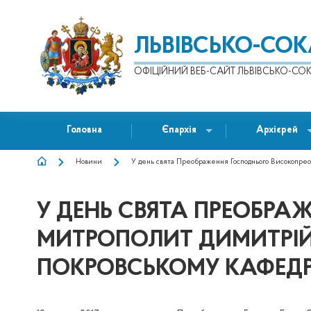
ЛЬВІВСЬКО-СО
ОФІЦІЙНИЙ ВЕБ-САЙТ ЛЬВІВСЬКО-СОК
Головна
Єпархія
Архієрей
Новини
У день свята Преображення Господнього Високопре
РЯДОК
НАВІҐАЦІЇ
У ДЕНЬ СВЯТА ПРЕОБР
МИТРОПОЛИТ ДИМИТРІЙ 
ПОКРОВСЬКОМУ КАФЕДР