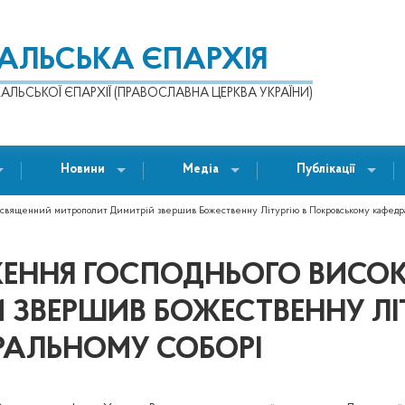
КАЛЬСЬКА ЄПАРХІЯ
АЛЬСЬКОЇ ЄПАРХІЇ (ПРАВОСЛАВНА ЦЕРКВА УКРАЇНИ)
Новини
Медіа
Публікації
освященний митрополит Димитрій звершив Божественну Літургію в Покровському кафедр
АЖЕННЯ ГОСПОДНЬОГО ВИС
ЗВЕРШИВ БОЖЕСТВЕННУ ЛІТ
АЛЬНОМУ СОБОРІ