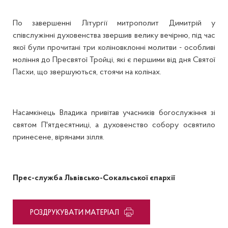
По завершенні Літургії митрополит Димитрій у
співслужінні духовенства звершив велику вечірню, під час
якої були прочитані три коліновклонні молитви - особливі
моління до Пресвятої Тройці, які є першими від дня Святої
Пасхи, що звершуються, стоячи на колінах.
Насамкінець Владика привітав учасників богослужіння зі
святом П'ятдесятниці, а духовенство собору освятило
принесене, вірянами зілля.
Прес-служба Львівсько-Сокальської єпархії
PОЗДРУКУВАТИ МАТЕРІАЛ