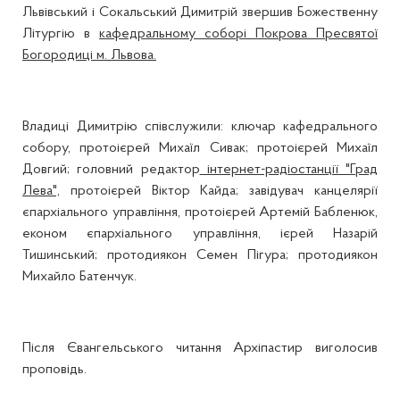
Львівський і Сокальський Димитрій звершив Божественну
Літургію в
кафедральному соборі Покрова Пресвятої
Богородиці м. Львова.
Владиці Димитрію співслужили: ключар кафедрального
собору, протоієрей Михаїл Сивак; протоієрей Михаїл
Довгий; головний редактор
інтернет-радіостанції "Град
Лева",
протоієрей Віктор Кайда; завідувач канцелярії
єпархіального управління, протоієрей Артемій Бабленюк,
економ єпархіального управління, ієрей Назарій
Тишинський; протодиякон Семен Пігура; протодиякон
Михайло Батенчук.
Після Євангельського читання Архіпастир виголосив
проповідь.