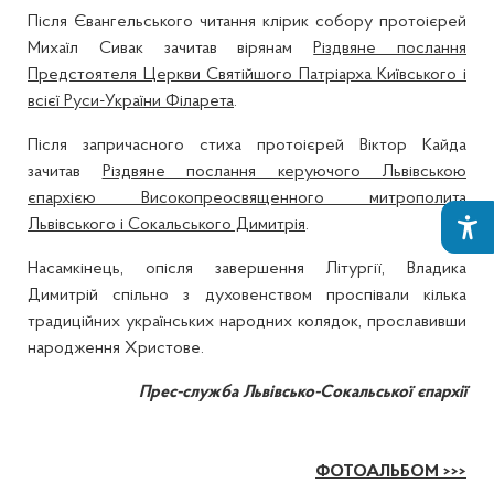
Після Євангельського читання клірик собору протоієрей
Михаїл Сивак зачитав вірянам
Різдвяне послання
Предстоятеля Церкви Святійшого Патріарха Київського і
всієї Руси-України Філарета
.
Після запричасного стиха протоієрей Віктор Кайда
зачитав
Різдвяне послання керуючого Львівською
єпархією Високопреосвященного митрополита
Львівського і Сокальського Димитрія
.
Насамкінець, опісля завершення Літургії, Владика
Димитрій спільно з духовенством проспівали кілька
традиційних українських народних колядок, прославивши
народження Христове.
Прес-служба Львівсько-Сокальської єпархії
ФОТОАЛЬБОМ >>>