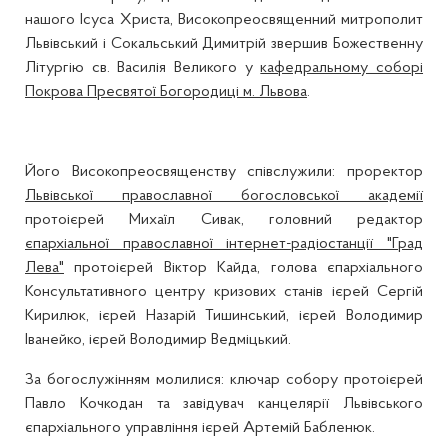
нашого Ісуса Христа, Високопреосвященний митрополит
Львівський і Сокальський Димитрій звершив Божественну
Літургію св. Василія Великого у
кафедральному соборі
Покрова Пресвятої Богородиці м. Львова
.
Його Високопреосвященству співслужили: проректор
Львівської православної богословської академії
протоієрей Михаїл Сивак, головний редактор
єпархіальної православної інтернет-радіостанції "Град
Лева"
протоієрей Віктор Кайда, голова єпархіального
Консультативного центру кризових станів ієрей Сергій
Кирилюк, ієрей Назарій Тишинський, ієрей Володимир
Іванейко, ієрей Володимир Ведміцький.
За богослужінням молилися: ключар собору протоієрей
Павло Кочкодан та завідувач канцелярії Львівського
єпархіального управління ієрей Артемій Бабленюк.