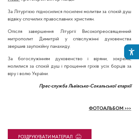
За Літургією підносилися посилені молитви за спокій душ
відвіку спочилих православних християн.
Опісля завершення Літургії Високопреосвященний
митрополит Димитрій у співслужінні духовенства
звершив заупокійну панахиду.
За богослужінням духовенство і віряни, зокрема,
молилися за спокій душ і прощення гріхів усіх борців за
віру і волю України.
Прес-служба Львівсько-Сокальської єпархії
ФОТОАЛЬБОМ >>>
PОЗДРУКУВАТИ МАТЕРІАЛ