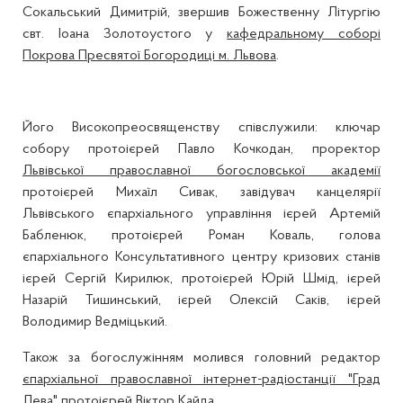
Сокальський Димитрій, звершив Божественну Літургію
свт. Іоана Золотоустого у
кафедральному соборі
Покрова Пресвятої Богородиці м. Львова
.
Його Високопреосвященству співслужили: ключар
собору протоієрей Павло Кочкодан, проректор
Львівської православної богословської академії
протоієрей Михаїл Сивак, завідувач канцелярії
Львівського єпархіального управління ієрей Артемій
Бабленюк, протоієрей Роман Коваль, голова
єпархіального Консультативного центру кризових станів
ієрей Сергій Кирилюк, протоієрей Юрій Шмід, ієрей
Назарій Тишинський, ієрей Олексій Саків, ієрей
Володимир Ведміцький.
Також за богослужінням молився головний редактор
єпархіальної православної інтернет-радіостанції "Град
Лева"
протоієрей Віктор Кайда.