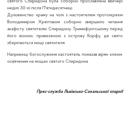
святого Спиридона була соборно прославлена ввечері
неділі 30-ої після П'ятидесятниці.
Духовенство храму на чолі з настоятелем протоієреєм
Володимиром Хрептаком соборно звершило читання
акафісту святителю Спиридону Тримифунтському перед
його іконою, привезеною з острову Корфу, де свято
зберігаються мощі святителя.
Наприкінці богослужіння настоятель помазав вірян єлеєм,
освяченим на мощах святого Спиридона.
Прес-служба Львівсько-Сокальської єпархії