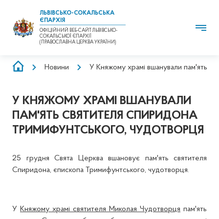
ЛЬВІВСЬКО-СОКАЛЬСЬКА
ЄПАРХІЯ
ОФІЦІЙНИЙ ВЕБ-САЙТ ЛЬВІВСЬКО-
СОКАЛЬСЬКОЇ ЄПАРХІЇ
(ПРАВОСЛАВНА ЦЕРКВА УКРАЇНИ)
РЯДОК
Новини
У Княжому храмі вшанували пам'ять с
НАВІҐАЦІЇ
У КНЯЖОМУ ХРАМІ ВШАНУВАЛИ
ПАМ'ЯТЬ СВЯТИТЕЛЯ СПИРИДОНА
ТРИМИФУНТСЬКОГО, ЧУДОТВОРЦЯ
25 грудня Свята Церква вшановує пам'ять святителя
Спиридона, єпископа Тримифунтського, чудотворця.
У
Княжому храмі святителя Миколая Чудотворця
пам'ять