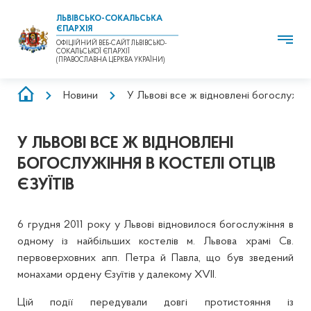
ЛЬВІВСЬКО-СОКАЛЬСЬКА
ЄПАРХІЯ
ОФІЦІЙНИЙ ВЕБ-САЙТ ЛЬВІВСЬКО-
СОКАЛЬСЬКОЇ ЄПАРХІЇ
(ПРАВОСЛАВНА ЦЕРКВА УКРАЇНИ)
РЯДОК
Новини
У Львові все ж відновлені богослужіння
НАВІҐАЦІЇ
У ЛЬВОВІ ВСЕ Ж ВІДНОВЛЕНІ
БОГОСЛУЖІННЯ В КОСТЕЛІ ОТЦІВ
ЄЗУЇТІВ
6 грудня 2011 року у Львові відновилося богослужіння в
одному із найбільших костелів м. Львова храмі Св.
первоверховних апп. Петра й Павла, що був зведений
монахами ордену Єзуїтів у далекому XVII.
Цій події передували довгі протистояння із