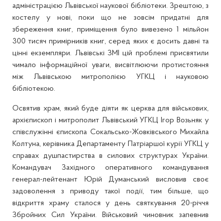
адміністрацією Львівської наукової бібліотеки. Зрештою, з
костелу у нові, поки що не зовсім придатні для
збереження книг, приміщення було вивезено 1 мільйон
300 тисяч примірників книг, серед яких є досить давні та
цінні екземпляри. Львівські ЗМІ цій проблемі присвятили
чимало інформаційної уваги, висвітлюючи протистояння
між Львівською митрополією УГКЦ і науковою
бібліотекою.
Освятив храм, який буде діяти як церква для військових,
архієпископ і митрополит Львівський УГКЦ Ігор Возьняк у
співслужінні єпископа Сокальсько-Жовківського Михайла
Колтуна, керівника Департаменту Патріаршої курії УГКЦ у
справах душпастирства в силових структурах України.
Командувач Західного оперативного командування
генерал-лейтенант Юрій Думанський висловив своє
задоволення з приводу такої події, тим більше, що
відкриття храму сталося у день святкування 20-річчя
Збройних Сил України. Військовий чиновник запевнив