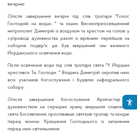
вечірню.
Опісля завершення вечірні під спів тропаря "Голос
Господній на водах…" та інших Високопреосвященний
митрополит Димитрій із воздухом та хрестом на голові у
супроводі духовенства разом із вірянами перейшов на
соборне подвір'я, де був звершений чин великого
Йорданського освячення води.
Після освячення води під спів тропаря свята "У Йордані
хрестився Ти, Господи..." Владика Димитрій окропив нею
всіх учасників богослужіння і будівлю кафедрального
собору.
Опісля завершення богослужіння Архіпастир з
духовенством на середині храму звершили славлення
свята Богоявлення, проспівавши святкові тропар та кондак
перед іконою Хрещення Господнього із запаленим
перед нею світильником.