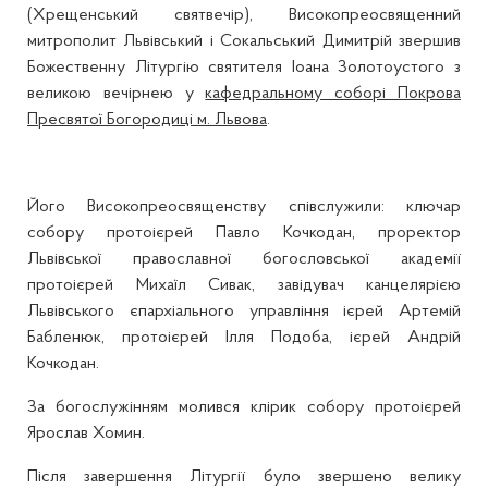
(Хрещенський святвечір), Високопреосвященний
митрополит Львівський і Сокальський Димитрій звершив
Божественну Літургію святителя Іоана Золотоустого з
великою вечірнею у
кафедральному соборі Покрова
Пресвятої Богородиці м. Львова
.
Його Високопреосвященству співслужили: ключар
собору протоієрей Павло Кочкодан, проректор
Львівської православної богословської академії
протоієрей Михаїл Сивак, завідувач канцелярією
Львівського єпархіального управління ієрей Артемій
Бабленюк, протоієрей Ілля Подоба, ієрей Андрій
Кочкодан.
За богослужінням молився клірик собору протоієрей
Ярослав Хомин.
Після завершення Літургії було звершено велику