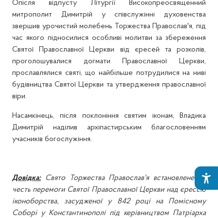
Опісля відпусту Літургії Високопреосвященний
митрополит Димитрій у співслужінні духовенства
звершив урочистий молебень Торжества Православ'я, під
час якого підносилися особливі молитви за збереження
Святої Православної Церкви від єресей та розколів,
проголошувалися догмати Православної Церкви,
прославлялися святі, що найбільше потрудилися на ниві
будівництва Святої Церкви та утвердження православної
віри.
Насамкінець, після поклоніння святим іконам, Владика
Димитрій наділив архіпастирським благословенням
учасників богослужіння.
Довідка:
Свято Торжества Православ'я встановлене на
честь перемоги Святої Православної Церкви над єрессю
іконоборства, засудженої у 842 році на Помісному
Соборі у Константинополі під керівництвом Патріарха