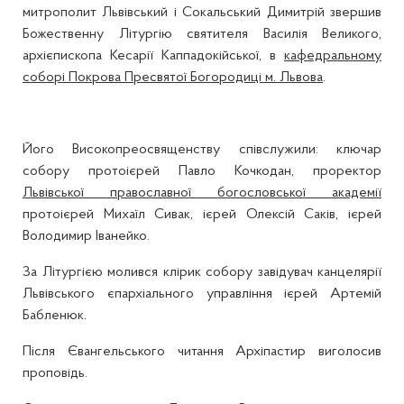
митрополит Львівський і Сокальський Димитрій звершив
Божественну Літургію святителя Василія Великого,
архієпископа Кесарії Каппадокійської, в
кафедральному
соборі Покрова Пресвятої Богородиці м. Львова
.
Його Високопреосвященству співслужили: ключар
собору протоієрей Павло Кочкодан, проректор
Львівської православної богословської академії
протоієрей Михаїл Сивак, ієрей Олексій Саків, ієрей
Володимир Іванейко.
За Літургією молився клірик собору завідувач канцелярії
Львівського єпархіального управління ієрей Артемій
Бабленюк.
Після Євангельського читання Архіпастир виголосив
проповідь.