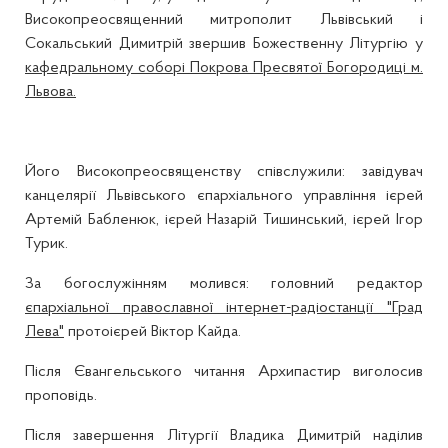
Високопреосвященний митрополит Львівський і
Сокальський Димитрій звершив Божественну Літургію у
кафедральному соборі Покрова Пресвятої Богородиці м.
Львова.
Його Високопреосвященству співслужили: завідувач
канцелярії Львівського єпархіального управління ієрей
Артемій Бабленюк, ієрей Назарій Тишинський, ієрей Ігор
Турик.
За богослужінням молився: головний редактор
єпархіальної православної інтернет-радіостанції "Град
Лева"
протоієрей Віктор Кайда.
Після Євангельського читання Архипастир виголосив
проповідь.
Після завершення Літургії Владика Димитрій наділив