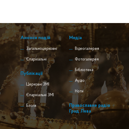
Анонси подій
Медіа
Загальноцерковні
Відеогалерея
Єпархіальні
Фотогалерея
Бібліотека
Публікації
Аудіо
Церковні ЗМІ
Ноти
Єпархіальні ЗМІ
Православне радіо
Блоги
Град Лева