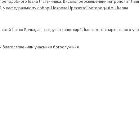
яті преподобного Іоана Ліствичника, Високопреосвященний митрополит Льві
ї, у
кафедральному соборі Покрова Пресвятої Богородиці м. Львова
.
ей Павло Кочкодан, завідувач канцелярії Львівського єпархіального упра
им благословенням учасників богослужіння.