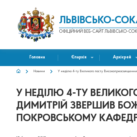
ЛЬВІВСЬКО-СО
ОФІЦІЙНИЙ ВЕБ-САЙТ ЛЬВІВСЬКО-СОК
Головна
Єпархія
Архієрей
Новини
У неділю 4-ту Великого посту Високопреосвященни
РЯДОК
НАВІҐАЦІЇ
У НЕДІЛЮ 4-ТУ ВЕЛИК
ДИМИТРІЙ ЗВЕРШИВ БОЖЕ
ПОКРОВСЬКОМУ КАФЕДР