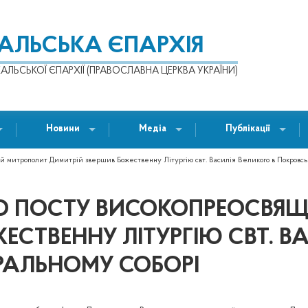
КАЛЬСЬКА ЄПАРХІЯ
АЛЬСЬКОЇ ЄПАРХІЇ (ПРАВОСЛАВНА ЦЕРКВА УКРАЇНИ)
Новини
Медіа
Публікації
й митрополит Димитрій звершив Божественну Літургію свт. Василія Великого в Покровсь
ОГО ПОСТУ ВИСОКОПРЕОСВ
СТВЕННУ ЛІТУРГІЮ СВТ. ВА
АЛЬНОМУ СОБОРІ