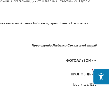
вський і Сокальський Димитрій звершив Божественну Літургію
вління ієрей Артемій Бабленюк, ієрей Олексій Саків, ієрей
Прес-служба Львівсько-Сокальської єпархії
ФОТОАЛЬБОМ >>>
ПРОПОВІДЬ >>>
Переглядів:
1276