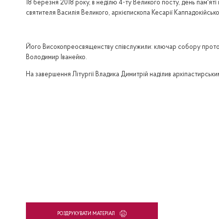
18 березня 2018 року, в неділю 4-ту Великого посту, день пам'
святителя Василія Великого, архієпископа Кесарії Каппадокійсько
Його Високопреосвященству співслужили: ключар собору протоієр
Володимир Іванейко.
На завершення Літургії Владика Димитрій наділив архіпастирськ
PОЗДРУКУВАТИ МАТЕРІАЛ