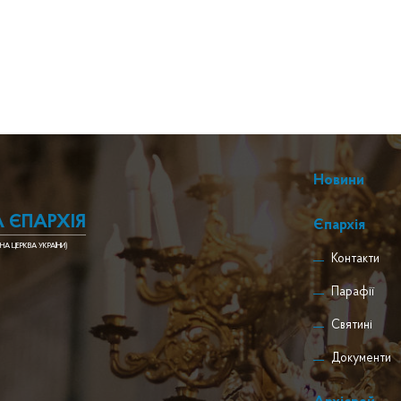
Новини
 ЄПАРХІЯ
Єпархія
НА ЦЕРКВА УКРАЇНИ)
Контакти
Парафії
Святині
Документи