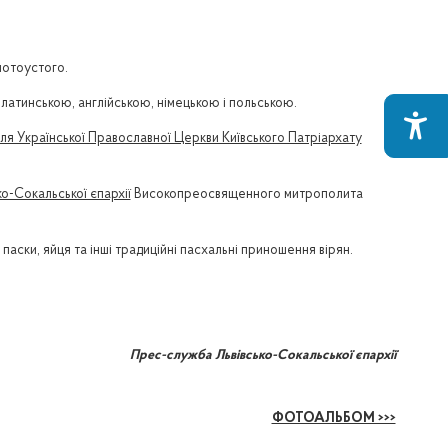
лотоустого.
латинською, англійською, німецькою і польською.
я Української Православної Церкви Київського Патріархату
о-Сокальської єпархії
Високопреосвященного митрополита
аски, яйця та інші традиційні пасхальні приношення вірян.
Прес-служба Львівсько-Сокальської єпархії
ФОТОАЛЬБОМ >>>