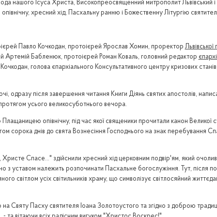
 Господа нашого Ісуса Христа, Високопреосвященний митрополит Львівський 
: опівнічну, хресний хід, Пасхальну ранню і Божественну Літургію святите
ієрей Павло Кочкодан, протоієрей Ярослав Хомин, проректор
Львівської
рей Артемій Бабленюк, протоієрей Роман Коваль, головний редактор
єпархі
 Кочкодан, голова єпархіального Консультативного центру кризових станів
очі, одразу після завершення читання Книги Діянь святих апостолів, напи
отягом усього великосуботнього вечора.
щаницею опівнічну, під час якої священики прочитали канон Великої субот
ом сорока днів до свята Вознесіння Господнього на знак перебування Спа
оє, Христе Спасе..." здійснили хресний хід церковним подвір'ям, який оч
но з уставом належить розпочинати Пасхальне богослужіння. Тут, після п
ного світлом усіх світильників храму, що символізує світлосяйний життєдай
о на Святу Пасху святителя Іоана Золотоустого та згідно з доброю тради
- та вітаючи всіх радісним вигуком "Христос Воскрес!".