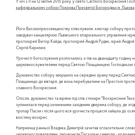
У ніч з 11 на 12 квітня 2015 року, у свято Світлого Воскресіння
кафедральному соборі Покрова Пресвятої Богородиці м. Львова
Його Високопреосвященству співслужили: ключар собору прото
завідувач канцелярією Львівського єпархіального управління іє
протоієрей Віктор Кайда, протоієрей Андрій Рудик, ієрей Андрій
Сергій Кирилюк.
Урочисті богослужіння розпочались о пів на дванадцяту годину н
церковнослужителями перед Святою Плащаницею Господньою пр
Духовенство собору звершило на середині храму перед Святою Пла
Плащаницю до вівтаря, де вона перебуватиме на Престолі протяг
славного Воскресіння.
Опісля, духовенство та віряни під спів стихири "Воскресіння Тв
зупинилася перед зачиненими західними дверима собору, де згід
тропар Пасхи і після цього вся урочиста процесія зайшла до осяя
воістину воскрес.
Наприкінці ранньої Владика Димитрій зачитав огласительне слов
церквонослужителями, даруючи їм Пасхальні символи - крашанки, 