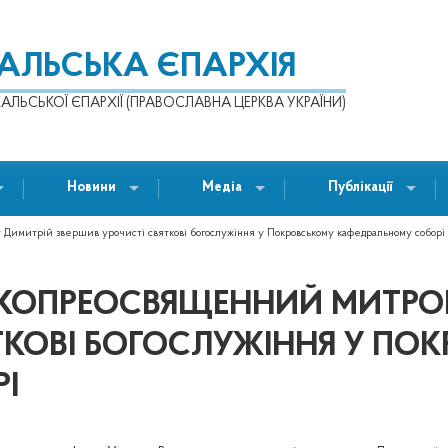
КАЛЬСЬКА ЄПАРХІЯ
АЛЬСЬКОЇ ЄПАРХІЇ (ПРАВОСЛАВНА ЦЕРКВА УКРАЇНИ)
Новини
Медіа
Публікації
Димитрій звершив урочисті святкові богослужіння у Покровському кафедральному соборі
ОКОПРЕОСВЯЩЕННИЙ МИТРО
ТКОВІ БОГОСЛУЖІННЯ У ПО
І