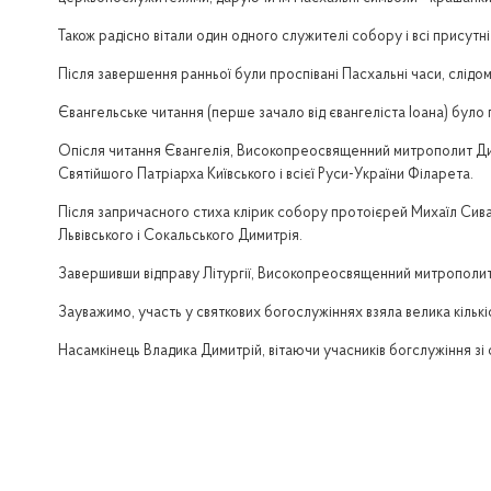
Також радісно вітали один одного служителі собору і всі присутні 
Після завершення ранньої були проспівані Пасхальні часи, слідо
Євангельське читання (перше зачало від євангеліста Іоана) було
Опісля читання Євангелія, Високопреосвященний митрополит Ди
Святійшого Патріарха Київського і всієї Руси-України Філарета.
Після запричасного стиха клірик собору протоієрей Михаїл Сив
Львівського і Сокальського Димитрія.
Завершивши відправу Літургії, Високопреосвященний митрополит Ди
Зауважимо, участь у святкових богослужіннях взяла велика кількі
Насамкінець Владика Димитрій, вітаючи учасників богслужіння зі 