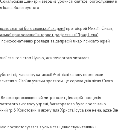
і Сокальський Димитрій звершив урочисті святкові богослужіння в
ля Іоана Золотоустого.
 православної богословської академії
протоієрей Михаїл Сивак,
альної православної інтернет-радіостанції "Град Лева"
, психосоматичних розладів та депресій лікар-психіатр ієрей
саної євангелістом Лукою, яка почергово читалася
и і під час співу катавасії 9-ої пісні канону перенесли
сителя зі Своїми учнями протягом ще сорока днів після Свого
олив Високопреосвященний митрополит Димитрій. процесія
очаткового виголосу утрені, багаторазово було проспівано
ний гріб Христовий, в якому тіла Христа Ісуса вже нема, адже Він
цією похристосувався з усіма священнослужителями і