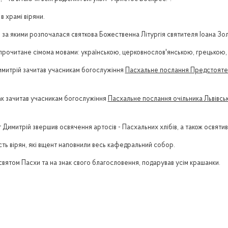
в храмі віряни.
м за якими розпочалася святкова Божественна Літургія святителя Іоана Зо
 прочитане сімома мовами: українською, церковнослов'янською, грецькою, 
митрій зачитав учасникам богослужіння
Пасхальне послання Предстоятел
ак зачитав учасникам богослужіння
Пасхальне послання очільника Львівськ
митрій звершив освячення артосів - Пасхальних хлібів, а також освятив п
сть вірян, які вщент наповнили весь кафедральний собор.
святом Пасхи та на знак свого благословення, подарував усім крашанки.