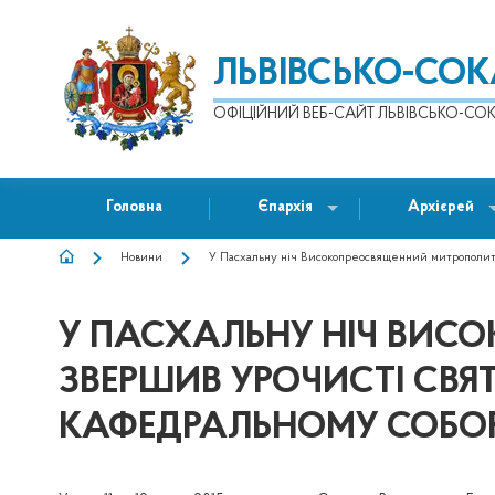
ЛЬВІВСЬКО-СО
ОФІЦІЙНИЙ ВЕБ-САЙТ ЛЬВІВСЬКО-СОК
Головна
Єпархія
Архієрей
Новини
У Пасхальну ніч Високопреосвященний митрополит 
РЯДОК
НАВІҐАЦІЇ
У ПАСХАЛЬНУ НІЧ ВИС
ЗВЕРШИВ УРОЧИСТІ СВЯ
КАФЕДРАЛЬНОМУ СОБОР