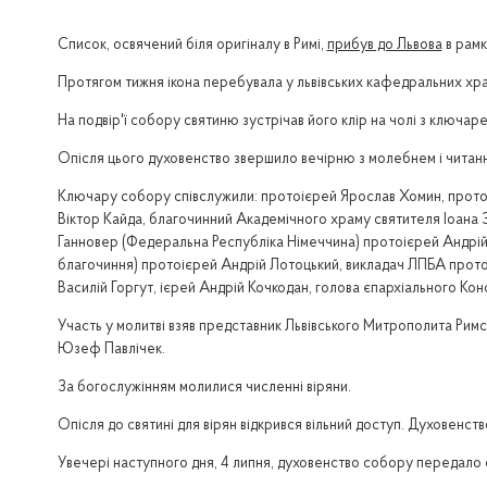
Список, освячений біля оригіналу в Римі,
прибув до Львова
в рамк
Протягом тижня ікона перебувала у львівських кафедральних хра
На подвір'ї собору святиню зустрічав його клір на чолі з ключа
Опісля цього духовенство звершило вечірню з молебнем і читання
Ключару собору співслужили: протоієрей Ярослав Хомин, прото
Віктор Кайда, благочинний Академічного храму святителя Іоана
Ганновер (Федеральна Республіка Німеччина) протоієрей Андрі
благочиння) протоієрей Андрій Лотоцький, викладач ЛПБА протоі
Василій Горгут, ієрей Андрій Кочкодан, голова єпархіального Ко
Участь у молитві взяв представник Львівського Митрополита Рим
Юзеф Павлічек.
За богослужінням молилися численні віряни.
Опісля до святині для вірян відкрився вільний доступ. Духовенст
Увечері наступного дня, 4 липня, духовенство собору передало с