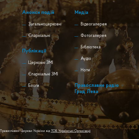
Анонси подій
Медіа
Загальноцерковні
Відеогалерея
Єпархіальні
Фотогалерея
Бібліотека
Публікації
Аудіо
Церковні ЗМІ
Ноти
Єпархіальні ЗМІ
Православне радіо
Блоги
Град Лева
 Православної Церкви України від
ТОВ Українські Організації