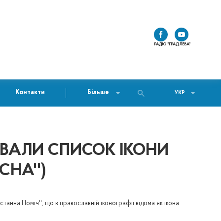
РАДІО "ГРАД ЛЕВА"
Контакти
Більше
УКР
ВАЛИ СПИСОК ІКОНИ
СНА'')
анна Поміч'', що в православній іконографії відома як ікона