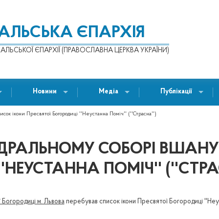
КАЛЬСЬКА ЄПАРХІЯ
АЛЬСЬКОЇ ЄПАРХІЇ (ПРАВОСЛАВНА ЦЕРКВА УКРАЇНИ)
Новини
Медіа
Публікації
ок ікони Пресвятої Богородиці ''Неустанна Поміч'' (''Страсна'')
ДРАЛЬНОМУ СОБОРІ ВШАНУ
'НЕУСТАННА ПОМІЧ'' (''СТРА
Богородиці м. Львова
перебував список ікони Пресвятої Богородиці ''Неуст