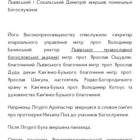
Львівський і Сокальський Димитрій звершив поминальні
богослужіння.
Його Високопреосвященству співслужили: секретар
єпархіального управління митр. прот. Володимир
Бачинський, ректор
Львівської православної
богословської академії
митр. прот. Ярослав Ощудляк,
благочинний Львівського благочиння митр. прот. Ярослав
Дуда, декан Кам’янко-Бузького благочиння митр. прот.
Ярослав Шикула, настоятель Різдво-Богородичного
храму м. Кам’янка-Бузька прот. Володимир Котоус та
духовенство Кам'янко-Бузького благочиння.
Наприкінці Літургії Архіпастир звернувся зі словом пам'яті
про протоієрея Михаїла Піха до учасників богослужіння.
Після Літургії була звершена панахида.