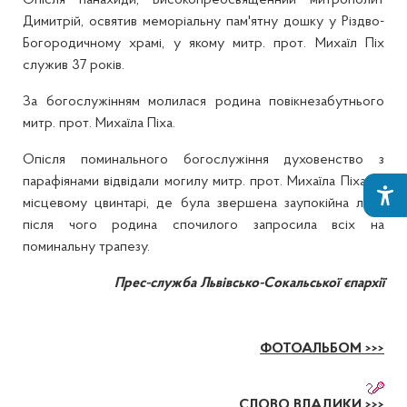
Опісля панахиди, Високопреосвященний митрополит
Димитрій, освятив меморіальну пам'ятну дошку у Різдво-
Богородичному храмі, у якому митр. прот. Михаїл Піх
служив 37 років.
За богослужінням молилася родина повікнезабутнього
митр. прот. Михаїла Піха.
Опісля поминального богослужіння духовенство з
парафіянами відвідали могилу митр. прот. Михаїла Піха на
місцевому цвинтарі, де була звершена заупокійна літія,
після чого родина спочилого запросила всіх на
поминальну трапезу.
Прес-служба Львівсько-Сокальської єпархії
ФОТОАЛЬБОМ >>>
СЛОВО ВЛАДИКИ >>>