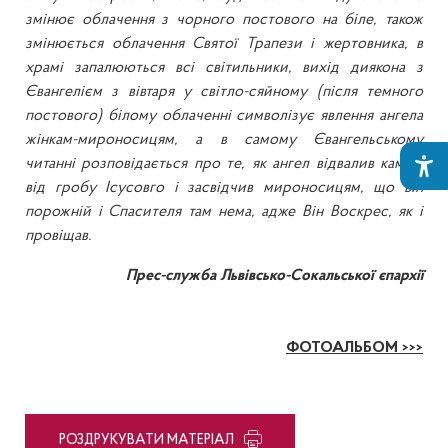
змінює облачення з чорного постового на біле, також
змінюється облачення Святої Трапези і жертовника, в
храмі запалюються всі світильники, вихід диякона з
Євангелієм з вівтаря у світло-сяйному (після темного
постового) білому облаченні символізує явлення ангела
жінкам-мироносицям, а в самому Євангельському
читанні розповідається про те, як ангел відвалив камінь
від гробу Ісусовго і засвідчив мироносицям, що він
порожній і Спасителя там нема, адже Він Воскрес, як і
провіщав.
Прес-служба Львівсько-Сокальської єпархії
ФОТОАЛЬБОМ >>>
PОЗДРУКУВАТИ МАТЕРІАЛ