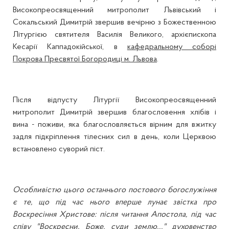
Високопреосвященний митрополит Львівський і
Сокальський Димитрій звершив вечірню з Божественною
Літургією святителя Василія Великого, архієпископа
Кесарії Каппадокійської, в
кафедральному соборі
Покрова Пресвятої Богородиці м. Львова
.
Після відпусту Літургії Високопреосвященний
митрополит Димитрій звершив благословення хлібів і
вина - поживи, яка благословляється вірним для вжитку
задля підкріплення тілесних сил в день, коли Церквою
встановлено суворий піст.
Особливістю цього останнього постового богослужіння
є те, що під час нього вперше лунає звістка про
Воскресіння Христове: після читання Апостола, під час
співу "Воскресни, Боже, суди землю..." духовенство