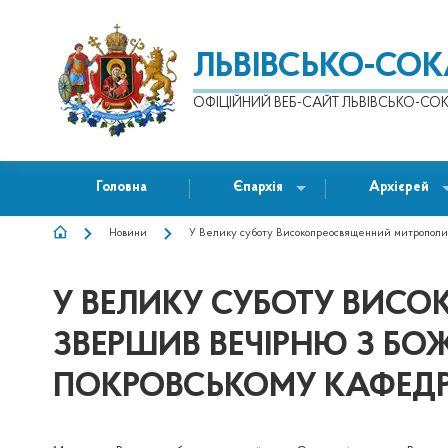
ЛЬВІВСЬКО-СО
ОФІЦІЙНИЙ ВЕБ-САЙТ ЛЬВІВСЬКО-СОК
Головна
Єпархія
Архієрей
Новини
У Велику суботу Високопреосвященний митрополит 
РЯДОК
НАВІҐАЦІЇ
У ВЕЛИКУ СУБОТУ ВИС
ЗВЕРШИВ ВЕЧІРНЮ З БОЖ
ПОКРОВСЬКОМУ КАФЕДР