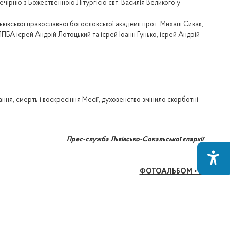
вечірню з Божественною Літургією свт. Василія Великого у
ьвівської православної богословської академії
прот. Михаїл Сивак,
 ЛПБА ієрей Андрій Лотоцький та ієрей Іоанн Гунько, ієрей Андрій
ння, смерть і воскресіння Месії, духовенство змінило скорботні
Прес-служба Львівсько-Сокальської єпархії
ФОТОАЛЬБОМ >>>