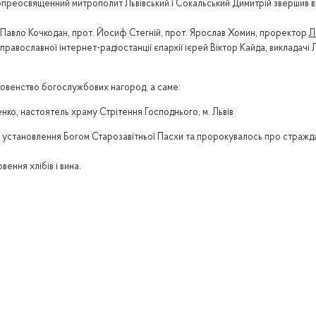
окопреосвященний митрополит Львівський і Сокальський Димитрій звершив 
.
Павло Кочкодан, прот. Йосиф Стегній, прот. Ярослав Хомин, проректор
Л
православної інтернет-радіостанції єпархії ієрей Віктор Кайда, викладачі
ховенство богослужбових нагород, а саме:
ко, настоятель храму Стрітення Господнього, м. Львів
у, установлення Богом Старозавітньої Пасхи та пророкувалось про стражда
ення хлібів і вина.