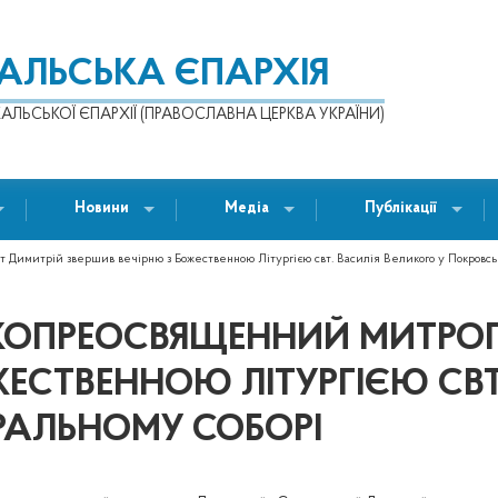
КАЛЬСЬКА ЄПАРХІЯ
АЛЬСЬКОЇ ЄПАРХІЇ (ПРАВОСЛАВНА ЦЕРКВА УКРАЇНИ)
Новини
Медіа
Публікації
Димитрій звершив вечірню з Божественною Літургією свт. Василія Великого у Покровсь
ОКОПРЕОСВЯЩЕННИЙ МИТРО
ЕСТВЕННОЮ ЛІТУРГІЄЮ СВТ
АЛЬНОМУ СОБОРІ