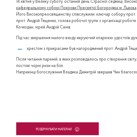
14 квітня у Велику суботу, останній день Страсної седмиці, Вис
кафедральному соборі Покрови Пресвятої Богородиці м. Львова
Його Високопреосвященству співслужили: ключар собору прот. 
прот. Андрій Тященко, голова робочої групи з організації роботи 
Кочкодан, ієрей Андрій Сенів.
Під час звершення малого входу керуючий єпархією удостоїв ду
хрестом з прикрасами був нагороджений прот. Андрій Тящен
Після читання паремій, в яких розповідалось про створення світ
постові чорні ризи на білі.
Наприкінці богослужіння Владика Димитрій звершив Чин благослов
PОЗДРУКУВАТИ МАТЕРІАЛ