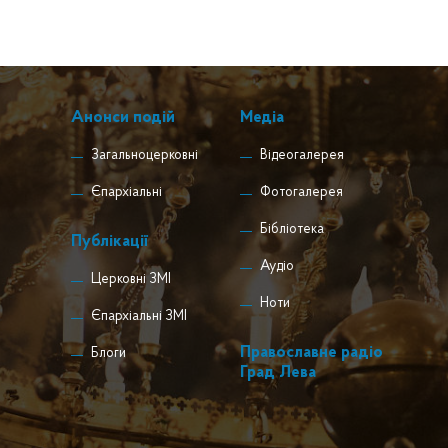
Анонси подій
Медіа
Загальноцерковні
Відеогалерея
Єпархіальні
Фотогалерея
Бібліотека
Публікації
Аудіо
Церковні ЗМІ
Ноти
Єпархіальні ЗМІ
Православне радіо
Блоги
Град Лева