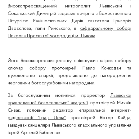
Високопреосвященний митрополит Львівський і
Сокальський Димитрій звершив вечірню з Божественною
Літургією Ранішосвячених Дарів святителя Григорія
Двоєслова, папи Римського, в
кафедральному соборі
Покрова Пресвятої Богородиці м. Львова
.
Його Високопреосвященству співслужив клірик собору
ключар собору протоієрей Павло Кочкодан та
духовенство єпархії, представлене до нагородження
черговими богослужбовими нагородами.
За богослужінням молилися: проректор
Львівської
православної богословської академії
протоієрей Михаїл
Сивак, головний редактор
єпархіальної інтернет-
радіостанції "Град Лева"
протоієрей Віктор Кайда,
завідувач канцелярії Львівського єпархіального управління
ієрей Артемій Бабленюк.