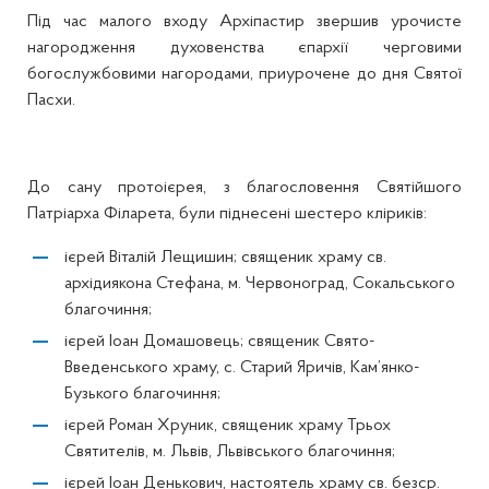
Під час малого входу Архіпастир звершив урочисте
нагородження духовенства єпархії черговими
богослужбовими нагородами, приурочене до дня Святої
Пасхи.
До сану протоієрея, з благословення Святійшого
Патріарха Філарета, були піднесені шестеро кліриків:
ієрей Віталій Лещишин; священик храму св.
архідиякона Стефана, м. Червоноград, Сокальського
благочиння;
ієрей Іоан Домашовець; священик Свято-
Введенського храму, с. Старий Яричів, Кам’янко-
Бузького благочиння;
ієрей Роман Хруник, священик храму Трьох
Святителів, м. Львів, Львівського благочиння;
ієрей Іоан Денькович, настоятель храму св. безср.