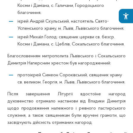
Косми і Даміана, с. Галичани, Городоцького
благочиння;
ієрей Андрій Скульський, настоятель Свято-
Успенського храму, м. Львів, Львівського благочиння;
ієрей Михаїл Голод; священик церкви св. безср.
Косми і Даміана, с. Цеблів, Сокальського благочиння.
Благословенням митрополита Львівського і Сокальського
Димитрія Наперсним хрестом був нагородженний:
протоієрей Симеон Сороківський, священик храму
св. великом. Георгія, м. Львів, Львівського благочиння.
Після завершення Літургії вдостоїне нагород
духовенство отримало настанови від Владики Димитрія
щодо продовження належного і ревного пастирського
служіння, а також священикам були вручені грамоти, що
засвідчують дійсність отриманих нагород.