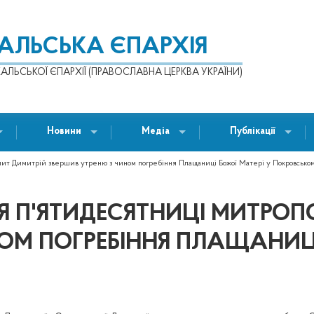
КАЛЬСЬКА ЄПАРХІЯ
АЛЬСЬКОЇ ЄПАРХІЇ (ПРАВОСЛАВНА ЦЕРКВА УКРАЇНИ)
Новини
Медіа
Публікації
олит Димитрій звершив утреню з чином погребіння Плащаниці Божої Матері у Покровськом
ПІСЛЯ П'ЯТИДЕСЯТНИЦІ МИТР
ОМ ПОГРЕБІННЯ ПЛАЩАНИЦІ