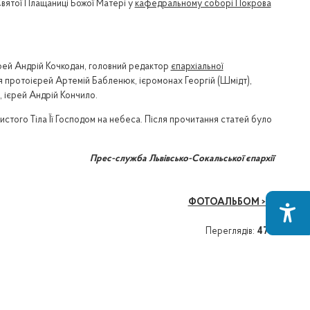
вятої Плащаниці Божої Матері у
кафедральному соборі Покрова
рей Андрій Кочкодан, головний редактор
єпархіальної
ня протоієрей Артемій Бабленюк, ієромонах Георгій (Шмідт),
, ієрей Андрій Кончило.
истого Тіла Її Господом на небеса. Після прочитання статей було
Прес-служба Львівсько-Сокальської єпархії
ФОТОАЛЬБОМ >>>
Переглядів:
477