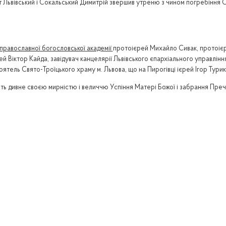
 Львівський і Сокальський Димитрій звершив утреню з чином погребіння С
 православної богословської академії
протоієрей Михайло Сивак, протоіє
й Віктор Кайда, завідувач канцелярії Львівського єпархіального управлін
ятель Свято-Троїцького храму м. Львова, що на Пирогівці ієрей Ігор Турик
ють дивне своєю мирністю і величчю Успіння Матері Божої і забрання Преч