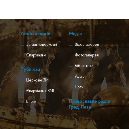
Анонси подій
Медіа
Загальноцерковні
Відеогалерея
Єпархіальні
Фотогалерея
Бібліотека
Публікації
Аудіо
Церковні ЗМІ
Ноти
Єпархіальні ЗМІ
Православне радіо
Блоги
Град Лева