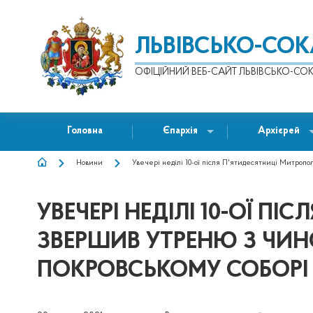
ЛЬВІВСЬКО-СО
ОФІЦІЙНИЙ ВЕБ-САЙТ ЛЬВІВСЬКО-СОК
Головна
Єпархія
Архієрей
Новини
Увечері неділі 10-ої після П'ятидесятниці Митроп
РЯДОК
НАВІҐАЦІЇ
УВЕЧЕРІ НЕДІЛІ 10-ОЇ 
ЗВЕРШИВ УТРЕНЮ З ЧИН
ПОКРОВСЬКОМУ СОБОРІ