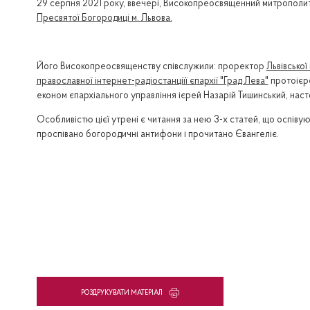
29 серпня 2021 року, ввечері, Високопреосвященний митрополит
Пресвятої Богородиці м. Львова.
Його Високопреосвященству співслужили: проректор
Львівської
православної інтернет-радіостанціїї єпархії "Град Лева"
протоієре
економ єпархіального управління ієрей Назарій Тишинський, насто
Особливістю цієї утрені є читання за нею 3-х статей, що оспіву
проспівано богородичні антифони і прочитано Євангеліє.
PОЗДРУКУВАТИ МАТЕРІАЛ