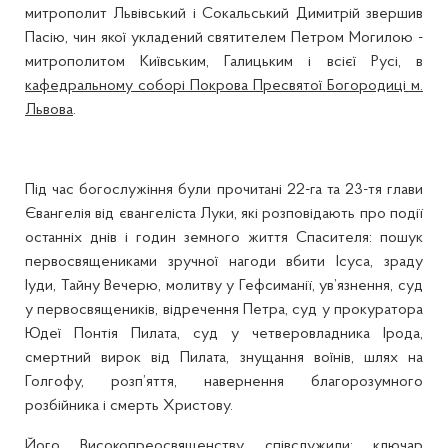
митрополит Львівський і Сокальський Димитрій звершив
Пасію, чин якої укладений святителем Петром Могилою -
митрополитом Київським, Галицьким і всієї Русі, в
кафедральному соборі Покрова Пресвятої Богородиці м.
Львова
.
Під час богослужіння були прочитані 22-га та 23-тя глави
Євангелія від євангеліста Луки, які розповідають про події
останніх днів і годин земного життя Спасителя: пошук
первосвящениками зручної нагоди вбити Ісуса, зраду
Іуди, Тайну Вечерю, молитву у Гефсиманії, ув’язнення, суд
у первосвящеників, відречення Петра, суд у прокуратора
Юдеї Понтія Пилата, суд у четверовладника Ірода,
смертний вирок від Пилата, знущання воїнів, шлях на
Голгофу, розп’яття, навернення благорозумного
розбійника і смерть Христову.
Його Високопреосвященству співслужили: ключар