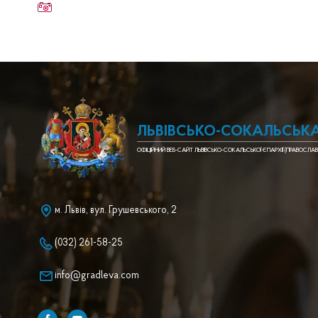
ЛЬВІВСЬКО-СОКАЛЬСЬКА
ОФІЦІЙНИЙ ВЕБ-САЙТ ЛЬВІВСЬКО-СОКАЛЬСЬКОЇ ЄПАРХІЇ (ПРАВОСЛАВ
м. Львів, вул. Грушевського, 2
(032) 261-58-25
info@gradleva.com