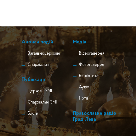
Анонси подій
Медіа
Загальноцерковні
Відеогалерея
Єпархіальні
Фотогалерея
Бібліотека
Публікації
Аудіо
Церковні ЗМІ
Ноти
Єпархіальні ЗМІ
Православне радіо
Блоги
Град Лева