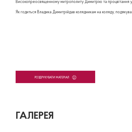
Високопреосвященному митрополиту Димитрію та процвітання усій
Як годиться Владика Димитрійдав колядникам на коляду, подякував
PОЗДРУКУВАТИ МАТЕРІАЛ
ГАЛЕРЕЯ