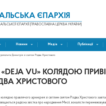
КАЛЬСЬКА ЄПАРХІЯ
АЛЬСЬКОЇ ЄПАРХІЇ (ПРАВОСЛАВНА ЦЕРКВА УКРАЇНИ)
Новини
Медіа
Публікації
рополита Димитрія зі святом Різдва Христового
«DEJA VU» КОЛЯДОЮ ПРИВ
ІЗДВА ХРИСТОВОГО
и колядою правлячого архиєрея зі світлим святом Різдва Христового завіта
их звіщається радісна звістка про народження Месії, вокалісти перемежову