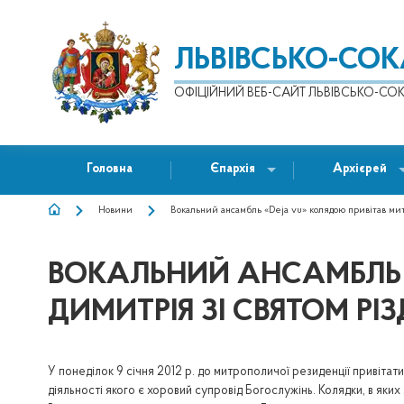
ЛЬВІВСЬКО-СО
ОФІЦІЙНИЙ ВЕБ-САЙТ ЛЬВІВСЬКО-СОК
Головна
Єпархія
Архієрей
Новини
Вокальний ансамбль «Deja vu» колядою привітав мит
РЯДОК
НАВІҐАЦІЇ
ВОКАЛЬНИЙ АНСАМБЛЬ 
ДИМИТРІЯ ЗІ СВЯТОМ Р
У понеділок 9 січня 2012 р. до митрополичої резиденції привітат
діяльності якого є хоровий супровід Богослужінь. Колядки, в як