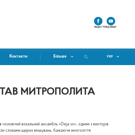
РАДІО "ГРАД ЛЕВА"
Контакти
Більше
УКР
ІТАВ МИТРОПОЛИТА
в чоловічий вокальний ансамбль «Deja vu», одним з векторів
вали словами щирих віншувань, бажаючи многоліття