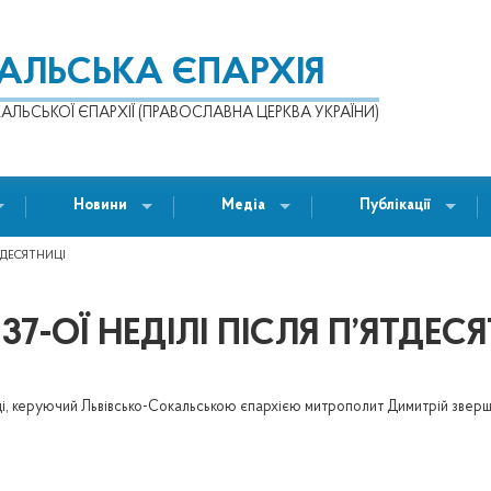
КАЛЬСЬКА ЄПАРХІЯ
АЛЬСЬКОЇ ЄПАРХІЇ (ПРАВОСЛАВНА ЦЕРКВА УКРАЇНИ)
Новини
Медіа
Публікації
ТДЕСЯТНИЦІ
7-ОЇ НЕДІЛІ ПІСЛЯ П’ЯТДЕС
ниці, керуючий Львівсько-Сокальською єпархією митрополит Димитрій зве