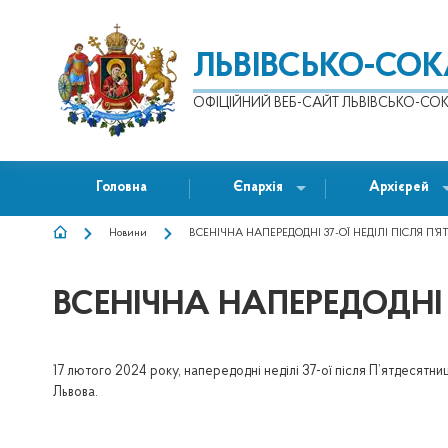
ЛЬВІВСЬКО-СО
ОФІЦІЙНИЙ ВЕБ-САЙТ ЛЬВІВСЬКО-СОК
Головна
Єпархія
Архієрей
Новини
ВСЕНІЧНА НАПЕРЕДОДНІ 37-ОЇ НЕДІЛІ ПІСЛЯ П’Я
РЯДОК
НАВІҐАЦІЇ
ВСЕНІЧНА НАПЕРЕДОДНІ 3
17 лютого 2024 року, напередодні неділі 37-ої після П’ятдесят
Львова.