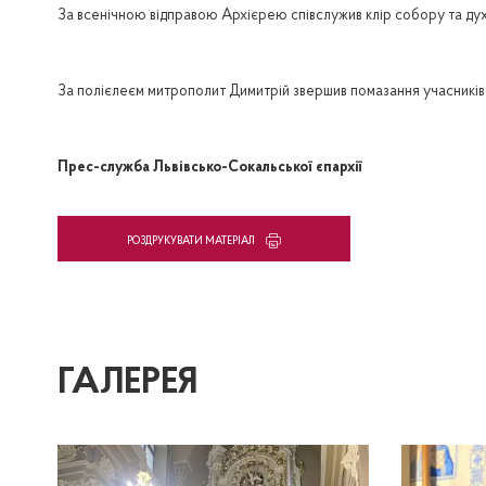
За всенічною відправою Архієрею співслужив клір собору та дух
За полієлеєм митрополит Димитрій звершив помазання учасникі
Прес-служба Львівсько-Сокальської єпархії
PОЗДРУКУВАТИ МАТЕРІАЛ
ГАЛЕРЕЯ