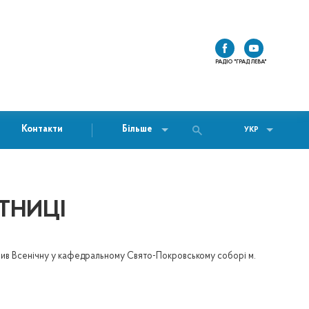
РАДІО "ГРАД ЛЕВА"
Контакти
Більше
УКР
ЯТНИЦІ
ршив Всенічну у кафедральному Свято-Покровському соборі м.