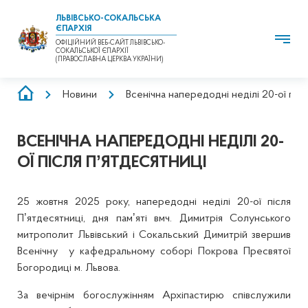
ЛЬВІВСЬКО-СОКАЛЬСЬКА
ЄПАРХІЯ
ОФІЦІЙНИЙ ВЕБ-САЙТ ЛЬВІВСЬКО-
СОКАЛЬСЬКОЇ ЄПАРХІЇ
(ПРАВОСЛАВНА ЦЕРКВА УКРАЇНИ)
РЯДОК
Новини
Всенічна напередодні неділі 20-ої піс
НАВІҐАЦІЇ
ВСЕНІЧНА НАПЕРЕДОДНІ НЕДІЛІ 20-
ОЇ ПІСЛЯ ПʼЯТДЕСЯТНИЦІ
25 жовтня 2025 року, напередодні неділі 20-ої після
Пʼятдесятниці, дня памʼяті вмч. Димитрія Солунського
митрополит Львівський і Сокальський Димитрій звершив
Всенічну у кафедральному соборі Покрова Пресвятої
Богородиці м. Львова.
За вечірнім богослужінням Архіпастирю співслужили