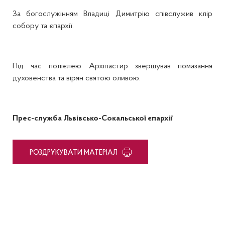
За богослужінням Владиці Димитрію співслужив клір
собору та єпархії.
Під час полієлею Архіпастир звершував помазання
духовенства та вірян святою оливою.
Прес-служба Львівсько-Сокальської єпархії
PОЗДРУКУВАТИ МАТЕРІАЛ