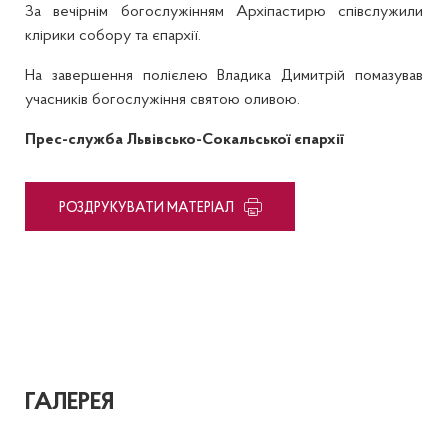
За вечірнім богослужінням Архіпастирю співслужили
клірики собору та єпархії.
На завершення полієлею Владика Димитрій помазував
учасників богослужіння святою оливою.
Прес-служба Львівсько-Сокальської єпархії
PОЗДРУКУВАТИ МАТЕРІАЛ
ГАЛЕРЕЯ