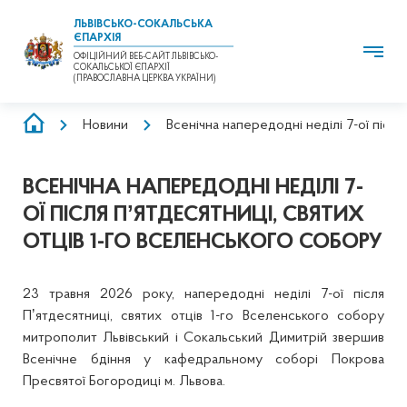
ЛЬВІВСЬКО-СОКАЛЬСЬКА
ЄПАРХІЯ
ОФІЦІЙНИЙ ВЕБ-САЙТ ЛЬВІВСЬКО-
СОКАЛЬСЬКОЇ ЄПАРХІЇ
(ПРАВОСЛАВНА ЦЕРКВА УКРАЇНИ)
РЯДОК
Новини
Всенічна напередодні неділі 7-ої післ
НАВІҐАЦІЇ
ВСЕНІЧНА НАПЕРЕДОДНІ НЕДІЛІ 7-
ОЇ ПІСЛЯ ПʼЯТДЕСЯТНИЦІ, СВЯТИХ
ОТЦІВ 1-ГО ВСЕЛЕНСЬКОГО СОБОРУ
23 травня 2026 року, напередодні неділі 7-ої після
Пʼятдесятниці, святих отців 1-го Вселенського собору
митрополит Львівський і Сокальський Димитрій звершив
Всенічне бдіння у кафедральному соборі Покрова
Пресвятої Богородиці м. Львова.