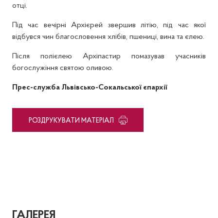
отці.
Під час вечірні Архієрей звершив літію, під час якої
відбувся чин благословення хлібів, пшениці, вина та єлею.
Після полієлею Архіпастир помазував учасників
богослужіння святою оливою.
Прес-служба Львівсько-Сокальської єпархії
PОЗДРУКУВАТИ МАТЕРІАЛ
ГАЛЕРЕЯ