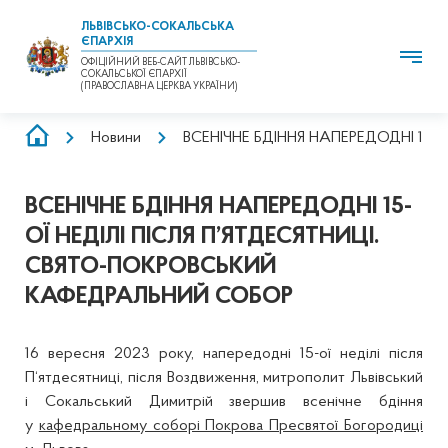
ЛЬВІВСЬКО-СОКАЛЬСЬКА
ЄПАРХІЯ
ОФІЦІЙНИЙ ВЕБ-САЙТ ЛЬВІВСЬКО-
СОКАЛЬСЬКОЇ ЄПАРХІЇ
(ПРАВОСЛАВНА ЦЕРКВА УКРАЇНИ)
РЯДОК
Новини
ВСЕНІЧНЕ БДІННЯ НАПЕРЕДОДНІ 15
НАВІҐАЦІЇ
ВСЕНІЧНЕ БДІННЯ НАПЕРЕДОДНІ 15-
ОЇ НЕДІЛІ ПІСЛЯ П’ЯТДЕСЯТНИЦІ.
СВЯТО-ПОКРОВСЬКИЙ
КАФЕДРАЛЬНИЙ СОБОР
16 вересня 2023 року, напередодні 15-ої неділі після
П‘ятдесятниці, після Воздвиження, митрополит Львівський
і Сокальський Димитрій звершив всенічне бдіння
у
кафедральному соборі Покрова Пресвятої Богородиці