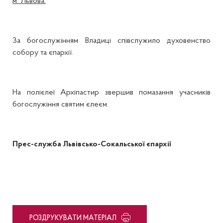
м. Львова.
За богослужінням Владиці співслужило духовенство
собору та єпархії.
На полієлеї Архіпастир звершив помазання учасників
богослужіння святим єлеєм.
Прес-служба Львівсько-Сокальської єпархії
PОЗДРУКУВАТИ МАТЕРІАЛ