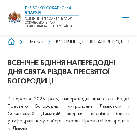
ЛЬВІВСЬКО-СОКАЛЬСЬКА
ЄПАРХІЯ
ОФІЦІЙНИЙ ВЕБ-САЙТ ЛЬВІВСЬКО-
СОКАЛЬСЬКОЇ ЄПАРХІЇ
(ПРАВОСЛАВНА ЦЕРКВА УКРАЇНИ)
РЯДОК
Новини
ВСЕНІЧНЕ БДІННЯ НАПЕРЕДОДНІ ДНЯ
НАВІҐАЦІЇ
ВСЕНІЧНЕ БДІННЯ НАПЕРЕДОДНІ
ДНЯ СВЯТА РІЗДВА ПРЕСВЯТОЇ
БОГОРОДИЦІ
7 вересня 2023 року, напередодні дня свята Різдва
Пресвятої Богородиці, митрополит Львівський і
Сокальський Димитрій звершив всенічне бдіння
у
кафедральному соборі Покрова Пресвятої Богородиці
м. Львова.