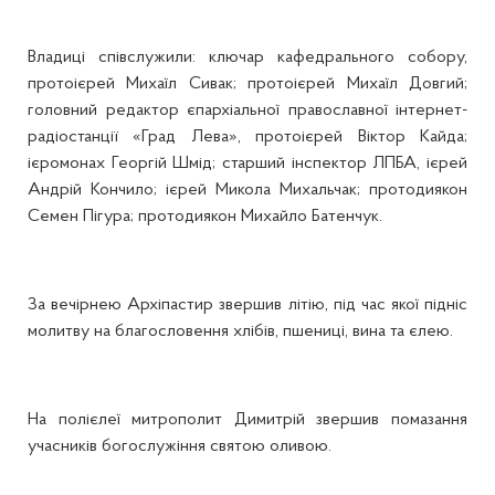
Владиці співслужили: ключар кафедрального собору,
протоієрей Михаїл Сивак; протоієрей Михаїл Довгий;
головний редактор єпархіальної православної інтернет-
радіостанції «Град Лева», протоієрей Віктор Кайда;
ієромонах Георгій Шмід; старший інспектор ЛПБА, ієрей
Андрій Кончило; ієрей Микола Михальчак; протодиякон
Семен Пігура; протодиякон Михайло Батенчук.
За вечірнею Архіпастир звершив літію, під час якої підніс
молитву на благословення хлібів, пшениці, вина та єлею.
На полієлеї митрополит Димитрій звершив помазання
учасників богослужіння святою оливою.