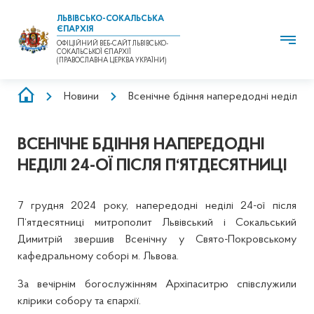
ЛЬВІВСЬКО-СОКАЛЬСЬКА
ЄПАРХІЯ
ОФІЦІЙНИЙ ВЕБ-САЙТ ЛЬВІВСЬКО-
СОКАЛЬСЬКОЇ ЄПАРХІЇ
(ПРАВОСЛАВНА ЦЕРКВА УКРАЇНИ)
РЯДОК
Новини
Всенічне бдіння напередодні неділі 24
НАВІҐАЦІЇ
ВСЕНІЧНЕ БДІННЯ НАПЕРЕДОДНІ
НЕДІЛІ 24-ОЇ ПІСЛЯ П‘ЯТДЕСЯТНИЦІ
7 грудня 2024 року, напередодні неділі 24-ої після
П‘ятдесятниці митрополит Львівський і Сокальський
Димитрій звершив Всенічну у Свято-Покровському
кафедральному соборі м. Львова.
За вечірнім богослужінням Архіпаситрю співслужили
клірики собору та єпархії.