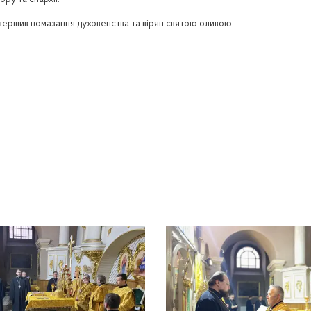
ру та єпархії.
звершив помазання духовенства та вірян святою оливою.