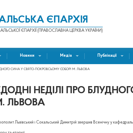
КАЛЬСЬКА ЄПАРХІЯ
АЛЬСЬКОЇ ЄПАРХІЇ (ПРАВОСЛАВНА ЦЕРКВА УКРАЇНИ)
Новини
Медіа
Публікації
УДНОГО СИНА У СВЯТО-ПОКРОВСЬОМУ СОБОРІ М. ЛЬВОВА
ЕДОДНІ НЕДІЛІ ПРО БЛУДНОГ
. ЛЬВОВА
рополит Львівський і Сокальський Димитрій звершив Всенічну у кафедрал