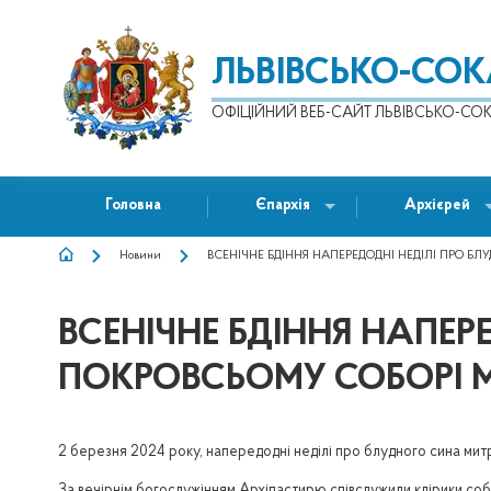
ЛЬВІВСЬКО-СО
ОФІЦІЙНИЙ ВЕБ-САЙТ ЛЬВІВСЬКО-СОК
Головна
Єпархія
Архієрей
Новини
ВСЕНІЧНЕ БДІННЯ НАПЕРЕДОДНІ НЕДІЛІ ПРО БЛ
РЯДОК
НАВІҐАЦІЇ
ВСЕНІЧНЕ БДІННЯ НАПЕР
ПОКРОВСЬОМУ СОБОРІ М
2 березня 2024 року, напередодні неділі про блудного сина мит