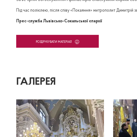
За вечірнім богослужінням Архіпастирю співслужили клірики собо
Під час полієлею, після співу «Покаяння» митрополит Димитрій 
Прес-служба Львівсько-Сокальської єпархії
PОЗДРУКУВАТИ МАТЕРІАЛ
ГАЛЕРЕЯ