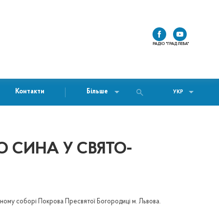
РАДІО "ГРАД ЛЕВА"
Контакти
Більше
УКР
О СИНА У СВЯТО-
ьному соборі Покрова Пресвятої Богородиці м. Львова.