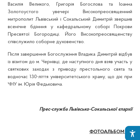
Василія Великого, Григорія Богослова та Іоанна
Золотоустого увечері Високопреосвященний
митрополит Львівський і Сокальський Димитрій звершив
всенічне бдінння у кафедральному соборі Покрови
Пресвятої Богородиці. Його Високопреосвященству
співслужило соборне духовенство.
Після завершення Богослужіння Владика Димитрій відбув
із візитом до м. Чернівці, де наступного дня взяв участь у
святкових заходах з приводу престольного свята та
водночас 130-ліття університетського храму, що діє при
ЧНУ ім. Юрія Федьковича.
Прес-служба Львівсько-Сокальської єпархії
ФОТОАЛЬБОМ >>>