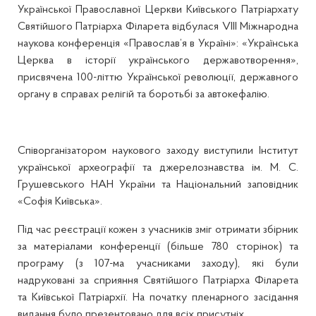
Української Православної Церкви Київського Патріархату
Святійшого Патріарха Філарета відбулася VIII Міжнародна
наукова конференція «Православ’я в Україні»: «Українська
Церква в історії українського державотворення»,
присвячена 100-літтю Української революції, державного
органу в справах релігій та боротьбі за автокефалію.
Співорганізатором наукового заходу виступили Інститут
української археографії та джерелознавства ім. М. С.
Грушевського НАН України та Національний заповідник
«Софія Київська».
Під час реєстрації кожен з учасників зміг отримати збірник
за матеріалами конференції (більше 780 сторінок) та
програму (з 107-ма учасниками заходу), які були
надруковані за сприяння Святійшого Патріарха Філарета
та Київської Патріархії. На початку пленарного засідання
видання було презентовано для всіх присутніх.