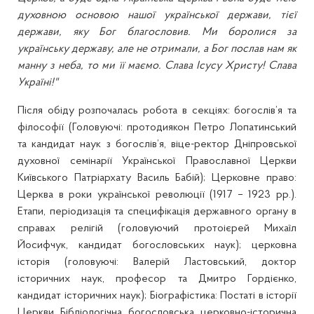
духовною основою нашої української держави, тієї
держави, яку Бог благословив. Ми боролися за
українську державу, але не отримали, а Бог послав нам як
манну з неба, то ми її маємо. Слава Ісусу Христу! Слава
Україні!"
Після обіду розпочалась робота в секціях: богослів’я та
філософії (Головуючі: протодиякон Петро Лопатинський
та кандидат наук з богослів’я, віце-ректор Дніпровської
духовної семінарії Української Православної Церкви
Київського Патріархату Василь Бабій); Церковне право:
Церква в роки української революції (1917 – 1923 рр.).
Етапи, періодизація та специфікація державного органу в
справах релігій (головуючий протоієрей Михаїл
Йосифчук, кандидат богословських наук); церковна
історія (головуючі: Валерій Ластовський, доктор
історичних наук, професор та Дмитро Гордієнко,
кандидат історичних наук); Біографістика: Постаті в історії
Церкви. Бібліологічна, богословська, церковно-історична