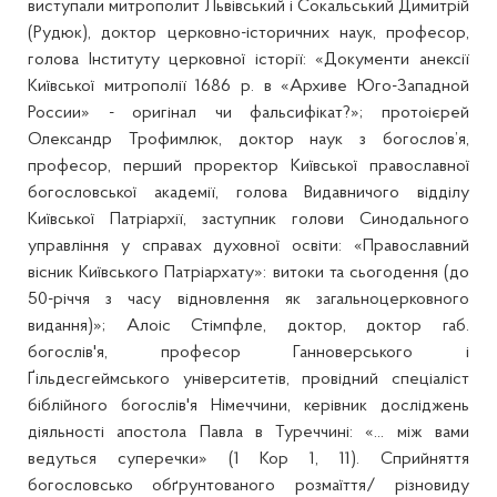
виступали митрополит Львівський і Сокальський Димитрій
(Рудюк), доктор церковно-історичних наук, професор,
голова Інституту церковної історії: «Документи анексії
Київської митрополії 1686 р. в «Архиве Юго-Западной
России» - оригінал чи фальсифікат?»; протоієрей
Олександр Трофимлюк, доктор наук з богослов’я,
професор, перший проректор Київської православної
богословської академії, голова Видавничого відділу
Київської Патріархії, заступник голови Синодального
управління у справах духовної освіти: «Православний
вісник Київського Патріархату»: витоки та сьогодення (до
50-річчя з часу відновлення як загальноцерковного
видання)»; Алоіс Стімпфле, доктор, доктор габ.
богослів'я, професор Ганноверського і
Ґільдесгеймського університетів, провідний спеціаліст
біблійного богослів'я Німеччини, керівник досліджень
діяльності апостола Павла в Туреччині: «... між вами
ведуться суперечки» (1 Кор 1, 11). Сприйняття
богословсько обґрунтованого розмаїття/ різновиду