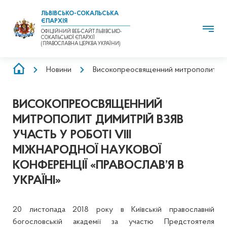
ЛЬВІВСЬКО-СОКАЛЬСЬКА
ЄПАРХІЯ
ОФІЦІЙНИЙ ВЕБ-САЙТ ЛЬВІВСЬКО-
СОКАЛЬСЬКОЇ ЄПАРХІЇ
(ПРАВОСЛАВНА ЦЕРКВА УКРАЇНИ)
РЯДОК
Новини
Високопреосвященний митрополит Димит
НАВІҐАЦІЇ
ВИСОКОПРЕОСВЯЩЕННИЙ
МИТРОПОЛИТ ДИМИТРІЙ ВЗЯВ
УЧАСТЬ У РОБОТІ VIIІ
МІЖНАРОДНОЇ НАУКОВОЇ
КОНФЕРЕНЦІЇ «ПРАВОСЛАВ’Я В
УКРАЇНІ»
20 листопада 2018 року в Київській православній
богословській академії за участю Предстоятеля