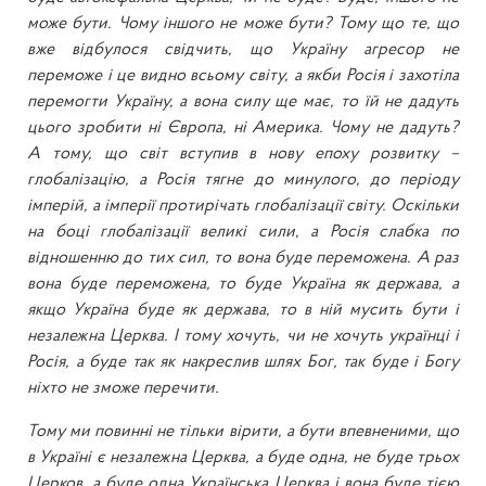
може бути. Чому іншого не може бути? Тому що те, що
вже відбулося свідчить, що Україну агресор не
переможе і це видно всьому світу, а якби Росія і захотіла
перемогти Україну, а вона силу ще має, то їй не дадуть
цього зробити ні Європа, ні Америка. Чому не дадуть?
А тому, що світ вступив в нову епоху розвитку –
глобалізацію, а Росія тягне до минулого, до періоду
імперій, а імперії протирічать глобалізації світу. Оскільки
на боці глобалізації великі сили, а Росія слабка по
відношенню до тих сил, то вона буде переможена. А раз
вона буде переможена, то буде Україна як держава, а
якщо Україна буде як держава, то в ній мусить бути і
незалежна Церква. І тому хочуть, чи не хочуть українці і
Росія, а буде так як накреслив шлях Бог, так буде і Богу
ніхто не зможе перечити.
Тому ми повинні не тільки вірити, а бути впевненими, що
в Україні є незалежна Церква, а буде одна, не буде трьох
Церков, а буде одна Українська Церква і вона буде тією