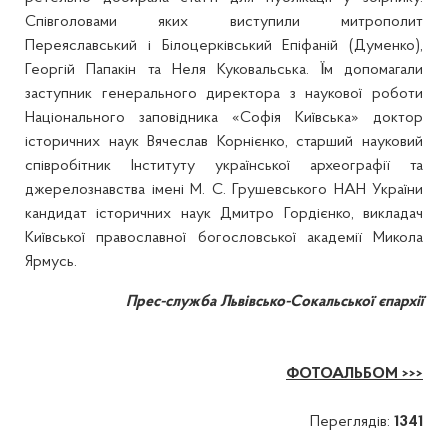
Співголовами яких виступили митрополит
Переяславський і Білоцерківський Епіфаній (Думенко),
Георгій Папакін та Неля Куковальська. Їм допомагали
заступник генерального директора з наукової роботи
Національного заповідника «Софія Київська» доктор
історичних наук Вячеслав Корнієнко, старший науковий
співробітник Інституту української археографії та
джерелознавства імені М. С. Грушевського НАН України
кандидат історичних наук Дмитро Гордієнко, викладач
Київської православної богословської академії Микола
Ярмусь.
Прес-служба Львівсько-Сокальської єпархії
ФОТОАЛЬБОМ >>>
Переглядів:
1341