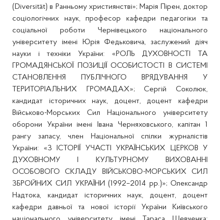
(Diversität) в Ранньому християнстві»; Марія Пірен, доктор
соціологічних наук, професор кафедри педагогіки та
соціальної роботи Чернівецького національного
університету імені Юрія Федьковича, заслужений діяч
науки і техніки України: «РОЛЬ ДУХОВНОСТІ ТА
ГРОМАДЯНСЬКОЇ ПОЗИЦІЇ ОСОБИСТОСТІ В СИСТЕМІ
СТАНОВЛЕННЯ ПУБЛІЧНОГО ВРЯДУВАННЯ У
ТЕРИТОРІАЛЬНИХ ГРОМАДАХ»; Сергій Соколюк,
кандидат історичних наук, доцент, доцент кафедри
Військово-Морських Сил Національного університету
оборони України імені Івана Черняховського, капітан 1
рангу запасу, член Національної спілки журналістів
України: «З ІСТОРІЇ УЧАСТІ УКРАЇНСЬКИХ ЦЕРКОВ У
ДУХОВНОМУ І КУЛЬТУРНОМУ ВИХОВАННІ
ОСОБОВОГО СКЛАДУ ВІЙСЬКОВО-МОРСЬКИХ СИЛ
ЗБРОЙНИХ СИЛ УКРАЇНИ (1992–2014 рр.)»; Олександр
Надтока, кандидат історичних наук, доцент, доцент
кафедри давньої та нової історії України Київського
національного університету імені Тараса Шевченка: