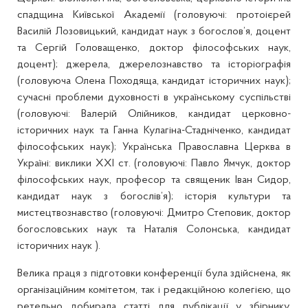
спадщина Київської Академії (головуючі: протоієрей
Василій Лозовицький, кандидат наук з богослов’я, доцент
та Сергій Головащенко, доктор філософських наук,
доцент); джерела, джерелознавство та історіографія
(головуюча Олена Походяща, кандидат історичних наук);
сучасні проблеми духовності в українському суспільстві
(головуючі: Валерій Олійников, кандидат церковно-
історичних наук та Ганна Кулагіна-Стадніченко, кандидат
філософських наук); Українська Православна Церква в
Україні: виклики XXI ст. (головуючі: Павло Ямчук, доктор
філософських наук, професор та священик Іван Сидор,
кандидат наук з богослів’я); історія культури та
мистецтвознавство (головуючі: Дмитро Степовик, доктор
богословських наук та Наталія Солонська, кандидат
історичних наук ).
Велика праця з підготовки конференції була здійснена, як
організаційним комітетом, так і редакційною колегією, що
ретельно добирала статті для публікації у збірнику.