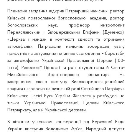
Пленарне засідання відкрив Патріарший намісник, ректор
Київської православної богословської академії, доктор
богословських наук, професор митрополит
Переяславський і Білоцерківський Епіфаній (Думенко):
«Церква і майдан в контексті єдності та отримання
автокефалії». Патріарший намісник зосередив увагу
присутніх на актуальних питаннях сьогодення – боротьби
за автокефалію Української Православної Церкви (100-
ліття), Революції Гідності та ролі студентства й Свято-
Михайлівського Золотоверхого монастиря. На
завершення свого виступу Високопреосвященнійший
владика наголосив на визначній ролі Святійшого Патріарха
Київського і всієї Руси-України Філарета у розбудові не
тільки Української Православної Церкви Київського
Патріархату, але й Української держави.
З вітанням учасникам конференції від Верховної Ради
України виступив Володимир Ар’єв, Народний депутат