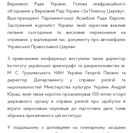
Верховної Ради України, Голова міжфракційного
об’єднання у Верховній Раді Україні «За Помісну Церкву»,
Віце-президент Парламентської Асамблеї Ради Європи,
Заслужений журналіст України, який окреслив важливі
питання сьогодення та висловив переконання на
отриманні, у відповідний час, документу про автокефалію
Української Православної Церкви.
З привітаннями конференції виступили також директор
Інституту української археографії та джерелознавства ім.
М. С. Грушевського НАН України Георгій Папакін та
директор Департаменту у справах релігій та
національностей Міністерства культури України Андрій
Юраш, який також коротко проаналізував 100-літню історії
державного органу в справах релігій про здобутки й
втрати запросивши науковців до підготовки двох томів
збірника присвяченого цій інституції.
У подальшому з доповідями на пленарному засіданні