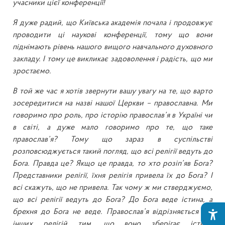
учасники цієї конференції!
Я дуже радий, що Київська академія почала і продовжує
проводити ці наукові конференції, тому що вони
піднімають рівень нашого вищого навчального духовного
закладу. І тому це викликає задоволення і радість, що ми
зростаємо.
В той же час я хотів звернути вашу увагу на те, що варто
зосередитися на назві нашої Церкви – православна. Ми
говоримо про роль, про історію православ’я в Україні чи
в світі, а дуже мало говоримо про те, що таке
православ’я? Тому що зараз в суспільстві
розповсюджується такий погляд, що всі релігії ведуть до
Бога. Правда це? Якщо це правда, то хто розіп’яв Бога?
Представники релігії, їхня релігія привела їх до Бога? І
всі скажуть, що не привела. Так чому ж ми стверджуємо,
що всі релігії ведуть до Бога? До Бога веде істина, а
брехня до Бога не веде. Православ’я відрізняється від
інших релігій тим, що воно зберігає істину