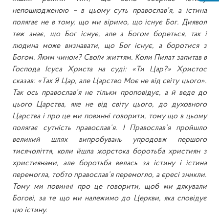
непошкодженою – в цьому суть православ’я, а істина
полягає не в тому, що ми віримо, що існує Бог. Диявол
теж знає, що Бог існує, але з Богом бореться, так і
людина може визнавати, що Бог існує, а боротися з
Богом. Яким чином? Своїм життям. Коли Пилат запитав в
Господа Ісуса Христа на суді: «Ти Цар?» Христос
сказав: «Так Я Цар, але Царство Моє не від світу цього».
Так ось православ’я не тільки проповідує, а й веде до
цього Царства, яке не від світу цього, до духовного
Царства і про це ми повинні говорити, тому що в цьому
полягає сутність православ’я. І Православ’я пройшло
великий шлях випробувань упродовж першого
тисячоліття, коли йшла жорстока боротьба християн з
християнами, але боротьба велась за істину і істина
перемогла, тобто православ’я перемогло, а єресі зникли.
Тому ми повинні про це говорити, щоб ми дякували
Богові, за те що ми належимо до Церкви, яка сповідує
цю істину.