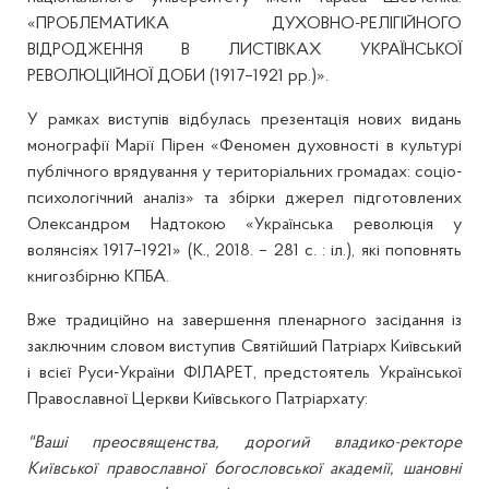
«ПРОБЛЕМАТИКА ДУХОВНО-РЕЛІГІЙНОГО
ВІДРОДЖЕННЯ В ЛИСТІВКАХ УКРАЇНСЬКОЇ
РЕВОЛЮЦІЙНОЇ ДОБИ (1917–1921 рр.)».
У рамках виступів відбулась презентація нових видань
монографії Марії Пірен «Феномен духовності в культурі
публічного врядування у територіальних громадах: соціо-
психологічний аналіз» та збірки джерел підготовлених
Олександром Надтокою «Українська революція у
волянсіях 1917–1921» (К., 2018. – 281 с. : іл.), які поповнять
книгозбірню КПБА.
Вже традиційно на завершення пленарного засідання із
заключним словом виступив Святійший Патріарх Київський
і всієї Руси-України ФІЛАРЕТ, предстоятель Української
Православної Церкви Київського Патріархату:
"Ваші преосвященства, дорогий владико-ректоре
Київської православної богословської академії, шановні