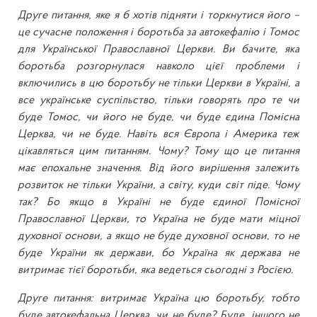
Друге питання, яке я б хотів підняти і торкнутися його –
це сучасне положення і боротьба за автокефалію і Томос
для Української Православної Церкви. Ви бачите, яка
боротьба розгорнулася навколо цієї проблеми і
включились в цю боротьбу не тільки Церкви в Україні, а
все українське суспільство, тільки говорять про те чи
буде Томос, чи його не буде, чи буде єдина Помісна
Церква, чи не буде. Навіть вся Європа і Америка теж
цікавляться цим питанням. Чому? Тому що це питання
має епохальне значення. Від його вирішення залежить
розвиток не тільки України, а світу, куди світ піде. Чому
так? Бо якщо в Україні не буде єдиної Помісної
Православної Церкви, то Україна не буде мати міцної
духовної основи, а якщо не буде духовної основи, то не
буде України як держави, бо Україна як держава не
витримає тієї боротьби, яка ведеться сьогодні з Росією.
Друге питання: витримає Україна цю боротьбу, тобто
буде автокефальна Церква, чи не буде? Буде, іншого не