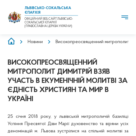
ЛЬВІВСЬКО-СОКАЛЬСЬКА
ЄПАРХІЯ
ОФІЦІЙНИЙ ВЕБ-САЙТ ЛЬВІВСЬКО-
СОКАЛЬСЬКОЇ ЄПАРХІЇ
(ПРАВОСЛАВНА ЦЕРКВА УКРАЇНИ)
РЯДОК
Новини
Високопреосвященний митрополит Димитр
НАВІҐАЦІЇ
ВИСОКОПРЕОСВЯЩЕННИЙ
МИТРОПОЛИТ ДИМИТРІЙ ВЗЯВ
УЧАСТЬ В ЕКУМЕНІЧНІЙ МОЛИТВІ ЗА
ЄДНІСТЬ ХРИСТИЯН ТА МИР В
УКРАЇНІ
25 січня 2018 року, у львівській митрополичій базиліці
Успіння Пресвятої Діви Марії духовенство та віряни усіх
деномінацій м. Львова зустрілися на спільній молитві за