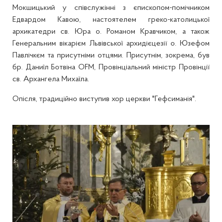
Мокшицький у співслужінні з єпископом-помічником
Едвардом Кавою, настоятелем греко-католицької
архикатедри св. Юра о. Романом Кравчиком, а також
Генеральним вікарієм Львівської архидієцезії о. Юзефом
Павлічкєм та присутніми отцями. Присутнім, зокрема, був
бр. Даниїл Ботвіна OFM, Провінціальний міністр Провінції
св. Архангела Михаїла.
Опісля, традиційно виступив хор церкви "Гефсиманія".