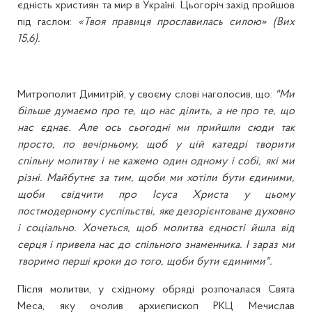
єдність християн та мир в Україні. Цьогоріч захід пройшов
під гаслом:
«Твоя правиця прославилась силою» (Вих
15,6).
Митрополит Димитрій, у своєму слові наголосив, що:
"Ми
більше думаємо про те, що нас ділить, а не про те, що
нас єднає. Але ось сьогодні ми прийшли сюди так
просто, по вечірньому, щоб у цій катедрі творити
спільну молитву і не кажемо один одному і собі, які ми
різні. Майбутнє за тим, щоби ми хотіли бути єдиними,
щоби свідчити про Ісуса Христа у цьому
постмодерному суспільстві, яке дезорієнтоване духовно
і соціально. Хочеться, щоб молитва єдності йшла від
серця і привела нас до спільного знаменника. І зараз ми
творимо перші кроки до того, щоби бути єдиними".
Після молитви, у східному обряді розпочалася Свята
Меса, яку очолив архиєпископ РКЦ Мечислав