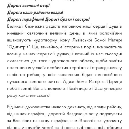
Дорогі всечесні отці!
Дорога наша районна влада!
Дорогі парафіяни! Дорогі брати і сестри!
Велика і безмежна радість наповнює наші серця і душі в
нинішній святочний великий день, в який золочів’яни
вшановують чудотворну ікону Львівської Божої Матері
“Одигитрія”. Це, звичайно, є історична подія, яка засвітила
вогні у наших серцях і душах, і кожний із нас сьогодні
схиляється до того чудотворного образу, щоби знайти
полегшення у своїх особистих терпіннях і стражданнях, у
своїх потребах, у всіх численних бідах неспокійного
сучасного земного життя. Адже Божа Матір є Цариця
неба і землі; Вона є великою Помічницею і Заступницею
роду християнського!
Від імені духовенства нашого деканату, від влади району,
від наших парафіян, дорогий Владико, я хочу подякувати
за Ваш візит на нашу парафію, в м. Золочів, за урочисту
відправу служби Божої, за ті повчальні слова, які добрими