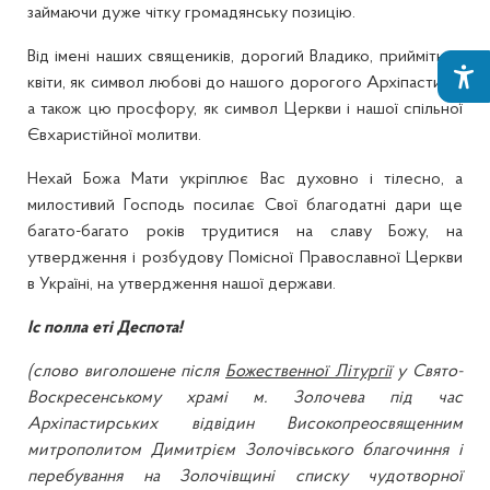
займаючи дуже чітку громадянську позицію.
Від імені наших священиків, дорогий Владико, прийміть ці
квіти, як символ любові до нашого дорогого Архіпастиря,
а також цю просфору, як символ Церкви і нашої спільної
Євхаристійної молитви.
Нехай Божа Мати укріплює Вас духовно і тілесно, а
милостивий Господь посилає Свої благодатні дари ще
багато-багато років трудитися на славу Божу, на
утвердження і розбудову Помісної Православної Церкви
в Україні, на утвердження нашої держави.
Іс полла еті Деспота!
(слово виголошене після
Божественної Літургії
у Свято-
Воскресенському храмі м. Золочева під час
Архіпастирських відвідин Високопреосвященним
митрополитом Димитрієм Золочівського благочиння і
перебування на Золочівщині списку чудотворної