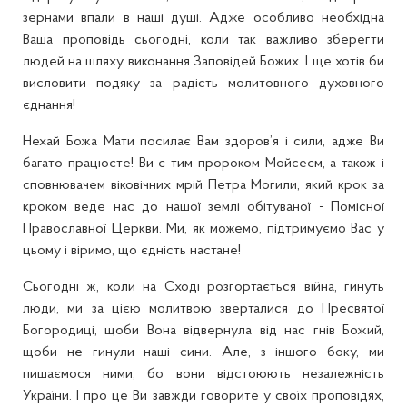
зернами впали в наші душі. Адже особливо необхідна
Ваша проповідь сьогодні, коли так важливо зберегти
людей на шляху виконання Заповідей Божих. І ще хотів би
висловити подяку за радість молитовного духовного
єднання!
Нехай Божа Мати посилає Вам здоров’я і сили, адже Ви
багато працюєте! Ви є тим пророком Мойсеєм, а також і
сповнювачем віковічних мрій Петра Могили, який крок за
кроком веде нас до нашої землі обітуваної - Помісної
Православної Церкви. Ми, як можемо, підтримуємо Вас у
цьому і віримо, що єдність настане!
Сьогодні ж, коли на Сході розгортається війна, гинуть
люди, ми за цією молитвою зверталися до Пресвятої
Богородиці, щоби Вона відвернула від нас гнів Божий,
щоби не гинули наші сини. Але, з іншого боку, ми
пишаємося ними, бо вони відстоюють незалежність
України. І про це Ви завжди говорите у своїх проповідях,