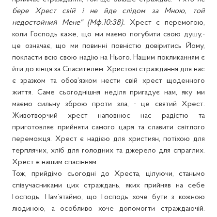
бере Хрест свій і не йде слідом за Мною, той
недостойний Мене" (Мф.10:38).
Хрест є перемогою,
коли Господь каже, що ми маємо погубити свою душу,-
це означає, що ми повинні повністю довіритись Йому,
покласти всю свою надію на Нього. Нашим покликанням є
йти до кінця за Спасителем. Христові страждання для нас
є зразком та обов’язком нести свій хрест щоденного
життя. Саме сьогоднішня неділя пригадує нам, яку ми
маємо сильну зброю проти зла, - це святий Хрест.
Животворчий хрест наповнює нас радістю та
приготовляє прийняти самого царя та славити світлого
переможця. Хрест є надією для християн, потіхою для
терплячих, хліб для голодних та джерело для спраглих.
Хрест є нашим спасінням.
Тож, прийдімо сьогодні до Хреста, цілуючи, станьмо
співучасниками цих страждань, яких прийняв на себе
Господь. Пам’ятаймо, що Господь хоче бути з кожною
людиною, а особливо хоче допомогти страждаючій.