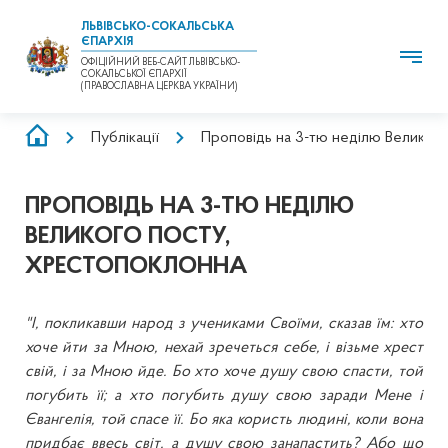
ЛЬВІВСЬКО-СОКАЛЬСЬКА
ЄПАРХІЯ
ОФІЦІЙНИЙ ВЕБ-САЙТ ЛЬВІВСЬКО-
СОКАЛЬСЬКОЇ ЄПАРХІЇ
(ПРАВОСЛАВНА ЦЕРКВА УКРАЇНИ)
РЯДОК
Публікації
Проповідь на 3-тю неділю Великого
НАВІҐАЦІЇ
ПРОПОВІДЬ НА 3-ТЮ НЕДІЛЮ
ВЕЛИКОГО ПОСТУ,
ХРЕСТОПОКЛОННА
"І, покликавши народ з учениками Своїми, сказав їм: хто
хоче йти за Мною, нехай зречеться себе, і візьме хрест
свій, і за Мною йде. Бо хто хоче душу свою спасти, той
погубить її; а хто погубить душу свою заради Мене і
Євангелія, той спасе її. Бо яка користь людині, коли вона
придбає ввесь світ, а душу свою занапастить? Або що