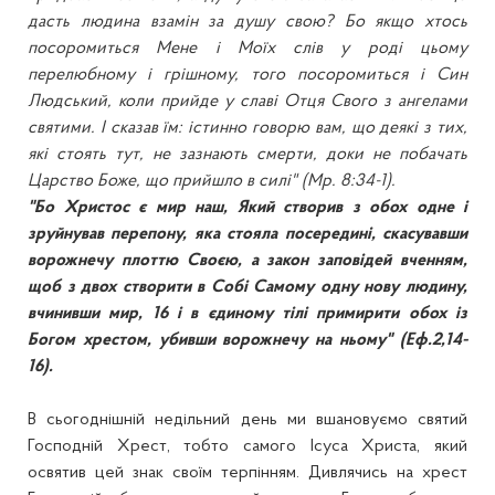
дасть людина взамін за душу свою? Бо якщо хтось
посоромиться Мене і Моїх слів у роді цьому
перелюбному і грішному, того посоромиться і Син
Людський, коли прийде у славі Отця Свого з ангелами
святими. І сказав їм: істинно говорю вам, що деякі з тих,
які стоять тут, не зазнають смерти, доки не побачать
Царство Боже, що прийшло в силі" (Мр. 8:34-1).
"Бо Христос є мир наш, Який створив з обох одне i
зруйнував перепону, яка стояла посерединi, скасувавши
ворожнечу плоттю Своєю, а закон заповiдей вченням,
щоб з двох створити в Собi Самому одну нову людину,
вчинивши мир, 16 i в єдиному тiлi примирити обох iз
Богом хрестом, убивши ворожнечу на ньому" (Еф.2,14-
16).
В сьогоднішній недільний день ми вшановуємо святий
Господній Хрест, тобто самого Ісуса Христа, який
освятив цей знак своїм терпінням. Дивлячись на хрест