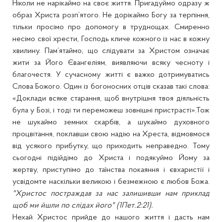
Ніколи не нарікаймо на своє життя. Пригадуймо одразу ж
образ Христа розп’ятого. Не дорікаймо Богу за терпіння,
тільки просімо про допомогу в труднощах. Смиренно
несімо свої хрести, Господь кличе кожного із нас в кожну
хвилину. Пам’ятаймо, що слідувати за Христом означає
жити за Його Євангеліям, виявляючи всяку чесноту і
благочестя. У сучасному житті є важко дотримуватись
Слова Божого. Один із богоносних отців сказав такі слова:
«Доклади всяке старання, щоб внутрішня твоя діяльність
була у Бозі, і тоді ти переможеш зовнішні пристрасті».Тож
не шукаймо земних скарбів, а шукаймо духовного
процвітання, поклавши свою надію на Хреста, відмовмося
від усякого прибутку, що приходить неправедно. Тому
сьогодні підійдімо до Христа і подякуймо Йому за
жертву, приступімо до таїнства покаяння і євхаристії і
усвідомте наскільки великою і безмежною є любов Божа.
"Христос постраждав за нас залишивши нам приклад
щоб ми йшли по слідах його" (1Пет.2:21).
Нехай Христос прийде до нашого життя і дасть нам