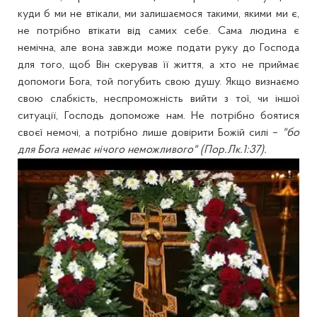
куди б ми не втікали, ми залишаємося такими, якими ми є,
не потрібно втікати від самих себе. Сама людина є
немічна, але вона завжди може подати руку до Господа
для того, щоб Він скерував її життя, а хто не приймає
допомоги Бога, той погубить свою душу. Якщо визнаємо
свою слабкість, неспроможність вийти з тої, чи іншої
ситуації, Господь допоможе нам. Не потрібно боятися
своєї немочі, а потрібно лише довірити Божій силі –
"бо
для Бога немає нічого неможливого" (Пор.Лк.1:37).