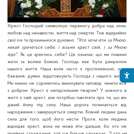
Хрест Господній символізує перемогу добра над злом,
любові над ненавистю, життя над смертю. Тож відкриймо
свої очі та прокиньмося духовно.
"Хто хоче йти за Мною,
нехай зречеться себе, і візьме хрест свій, і за Мною
йде".
Як це зректись себе? Це означає, що ми повинні
жити за волею Божою. Господь має бути джерелом
нашого життя. Наша воля часто є протилежною, наші
бажання, думки, відштовхують Господа з нашого життя.
Ми маємо не соромитись виконувати заповіді, чинити все
з добром. Хрест є непідсильним тягаром? У кожного в
житті є свій хрест, але потрібно пам’ятати про те, що він
даний йому під силу. Наша дорога починається від
народження і завершується смертю. Кожній людині дана
сила для того, щоб його нести. Проте, коли людина
відкидає хрест, вона не може йти дальше, бо хто не
приймає страждання, той ще більше страждає.
"І хто не