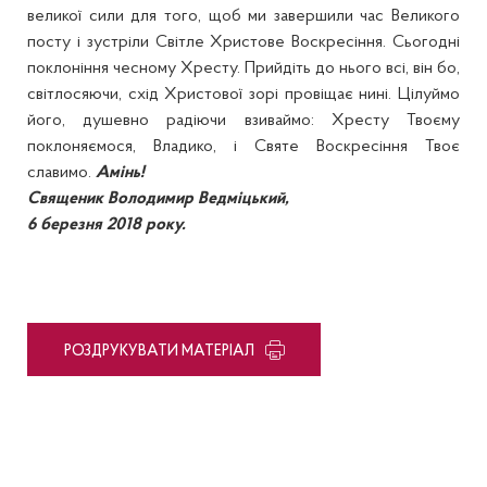
великої сили для того, щоб ми завершили час Великого
посту і зустріли Світле Христове Воскресіння. Сьогодні
поклоніння чесному Хресту. Прийдіть до нього всі, він бо,
світлосяючи, схід Христової зорі провіщає нині. Цілуймо
його, душевно радіючи взиваймо: Хресту Твоєму
поклоняємося, Владико, і Святе Воскресіння Твоє
славимо.
Амінь!
Священик Володимир Ведміцький,
6 березня 2018 року.
PОЗДРУКУВАТИ МАТЕРІАЛ