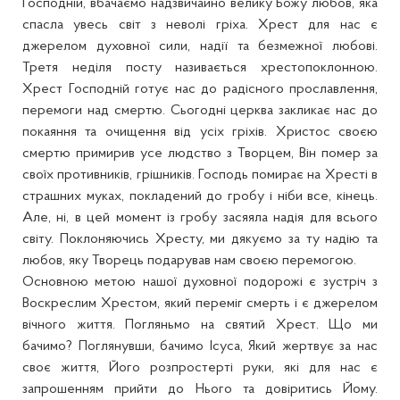
Господній, вбачаємо надзвичайно велику Божу любов, яка
спасла увесь світ з неволі гріха. Хрест для нас є
джерелом духовної сили, надії та безмежної любові.
Третя неділя посту називається хрестопоклонною.
Хрест Господній готує нас до радісного прославлення,
перемоги над смертю. Сьогодні церква закликає нас до
покаяння та очищення від усіх гріхів. Христос своєю
смертю примирив усе людство з Творцем, Він помер за
своїх противників, грішників. Господь помирає на Хресті в
страшних муках, покладений до гробу і ніби все, кінець.
Але, ні, в цей момент із гробу засяяла надія для всього
світу. Поклоняючись Хресту, ми дякуємо за ту надію та
любов, яку Творець подарував нам своєю перемогою.
Основною метою нашої духовної подорожі є зустріч з
Воскреслим Хрестом, який переміг смерть і є джерелом
вічного життя. Погляньмо на святий Хрест. Що ми
бачимо? Поглянувши, бачимо Ісуса, Який жертвує за нас
своє життя, Його розпростерті руки, які для нас є
запрошенням прийти до Нього та довіритись Йому.