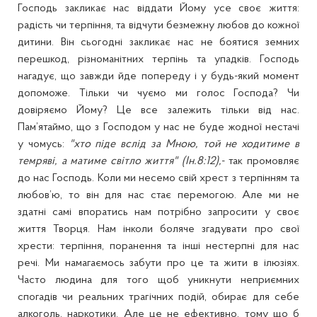
Господь закликає нас віддати Йому усе своє життя:
радість чи терпіння, та відчути безмежну любов до кожної
дитини. Він сьогодні закликає нас не боятися земних
перешкод, різноманітних терпінь та упадків. Господь
нагадує, що завжди йде попереду і у будь-який момент
допоможе. Тільки чи чуємо ми голос Господа? Чи
довіряємо Йому? Це все залежить тільки від нас.
Пам’ятаймо, що з Господом у нас не буде жодної нестачі
у чомусь:
"хто піде вслід за Мною, той не ходитиме в
темряві, а матиме світло життя" (Ін.8:12),
- так промовляє
до нас Господь. Коли ми несемо свій хрест з терпінням та
любов’ю, то він для нас стає перемогою. Але ми не
здатні самі впоратись нам потрібно запросити у своє
життя Творця. Нам інколи боляче згадувати про свої
хрести: терпіння, поранення та інші нестерпні для нас
речі. Ми намагаємось забути про це та жити в ілюзіях.
Часто людина для того щоб уникнути неприємних
спогадів чи реальних трагічних подій, обирає для себе
алкоголь, наркотики. Але це не ефективно, тому що б