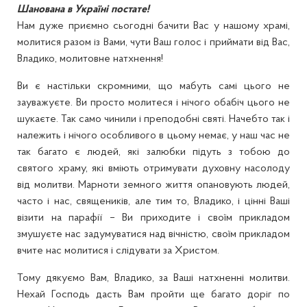
Шанована в Україні постате!
Нам дуже приємно сьогодні бачити Вас у нашому храмі,
молитися разом із Вами, чути Ваш голос і приймати від Вас,
Владико, молитовне натхнення!
Ви є настільки скромними, що мабуть самі цього не
зауважуєте. Ви просто молитеся і нічого обабіч цього не
шукаєте. Так само чинили і преподобні святі. Начебто так і
належить і нічого особливого в цьому немає, у наш час не
так багато є людей, які залюбки підуть з тобою до
святого храму, які вміють отримувати духовну насолоду
від молитви. Марноти земного життя опановують людей,
часто і нас, священиків, але тим то, Владико, і цінні Ваші
візити на парафії – Ви приходите і своїм прикладом
змушуєте нас задумуватися над вічністю, своїм прикладом
вчите нас молитися і слідувати за Христом.
Тому дякуємо Вам, Владико, за Ваші натхненні молитви.
Нехай Господь дасть Вам пройти ще багато доріг по