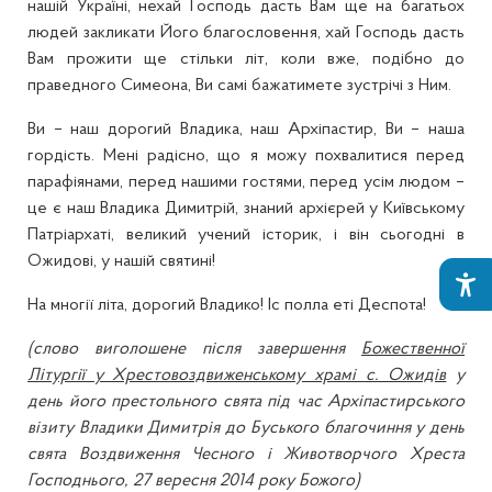
нашій Україні, нехай Господь дасть Вам ще на багатьох
людей закликати Його благословення, хай Господь дасть
Вам прожити ще стільки літ, коли вже, подібно до
праведного Симеона, Ви самі бажатимете зустрічі з Ним.
Ви – наш дорогий Владика, наш Архіпастир, Ви – наша
гордість. Мені радісно, що я можу похвалитися перед
парафіянами, перед нашими гостями, перед усім людом –
це є наш Владика Димитрій, знаний архієрей у Київському
Патріархаті, великий учений історик, і він сьогодні в
Ожидові, у нашій святині!
На многії літа, дорогий Владико! Іс полла еті Деспота!
(слово виголошене після завершення
Божественної
Літургії у Хрестовоздвиженському храмі с. Ожидів
у
день його престольного свята під час Архіпастирського
візиту Владики Димитрія до Буського благочиння у день
свята Воздвиження Чесного і Животворчого Хреста
Господнього, 27 вересня 2014 року Божого)