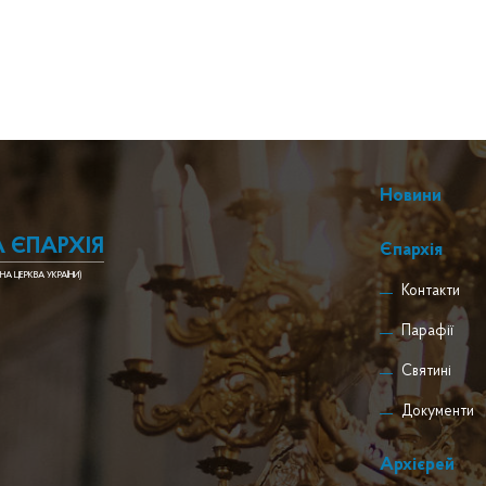
Новини
 ЄПАРХІЯ
Єпархія
НА ЦЕРКВА УКРАЇНИ)
Контакти
Парафії
Святині
Документи
Архієрей