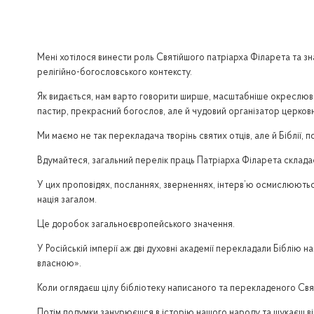
Мені хотілося винести роль Святійшого патріарха Філарета та зн
релігійно-богословського контексту.
Як видається, нам варто говорити ширше, масштабніше окреслюва
пастир, прекрасний богослов, але й чудовий організатор церковн
Ми маємо не так перекладача творінь святих отців, але й Біблії, 
Вдумайтеся, загальний перелік праць Патріарха Філарета складає
У цих проповідях, посланнях, зверненнях, інтерв’ю осмислюються
нація загалом.
Це доробок загальноєвропейського значення.
У Російській імперії аж дві духовні академії перекладали Біблію 
власною».
Коли оглядаєш цілу бібліотеку написаного та перекладеного Свя
Потім подумки занурюєшся в історію нашого народу та шукаєш відп