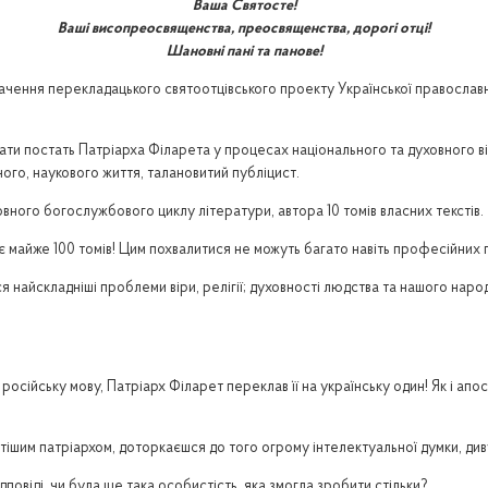
Ваша Святосте!
Ваші висопреосвященства, преосвященства, дорогі отці!
Шановні пані та панове!
ачення перекладацького святоотцівського проекту Української православно
ти постать Патріарха Філарета у процесах національного та духовного ві
ого, наукового життя, талановитий публіцист.
повного богослужбового циклу літератури, автора 10 томів власних текстів.
 майже 100 томів! Цим похвалитися не можуть багато навіть професійних пи
 найскладніші проблеми віри, релігії; духовності людства та нашого народ
на російську мову, Патріарх Філарет переклав її на українську один! Як і а
тішим патріархом, доторкаєшся до того огрому інтелектуальної думки, д
овіді, чи була ще така особистість, яка змогла зробити стільки?