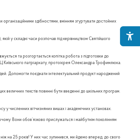
 організаційними здібностями, вмінням згуртувати достойних
, якій у складні часи розпочав під керівництвом Святійшого
вжується та розгортається копітка робота з підготовки до
УПЦ Київського патріархату, протоієрея Олександра Трофимлюка.
людей. Допомогти поєднати інтелектуальний продукт народжений
их величних текстів повинні бути введенні до шкільних програм.
рсу у численних вітчизняних вишах і академічних установах.
чому. Вони обов’язково прислужаться і майбутнім поколінням
іж на 25 років! У них час зупинився, ми йдемо вперед, до свого