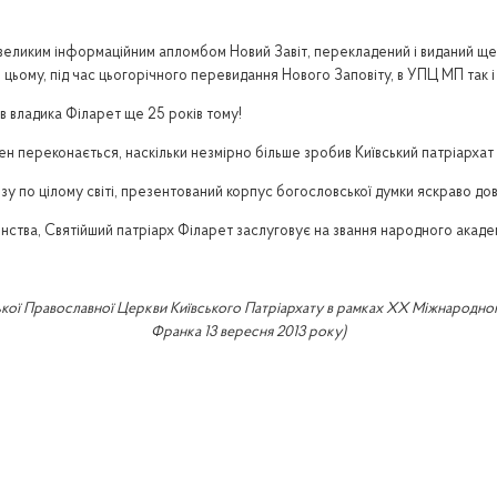
ликим інформаційним апломбом Новий Завіт, перекладений і виданий ще д
цьому, під час цьогорічного перевидання Нового Заповіту, в УПЦ МП так 
 владика Філарет ще 25 років тому!
жен переконається, наскільки незмірно більше зробив Київський патріарха
зу по цілому світі, презентований корпус богословської думки яскраво до
енства, Святійший патріарх Філарет заслуговує на звання народного акаде
кої Православної Церкви Київського Патріархату в рамках ХХ Міжнародного 
Франка 13 вересня 2013 року)