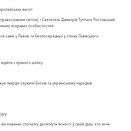
європейських висот.
 православним світом), і Святитель Димитрій Туптало Ростовський
 чимало яскравих особистостей.
ся саме у Львові та безпосередньо у стінах Львівського
 відійти з прямого шляху.
жує твердо служити Богові та українському народові.
туру.
 він повинен спочатку досягнути ясності у своїй душі; хто хоче