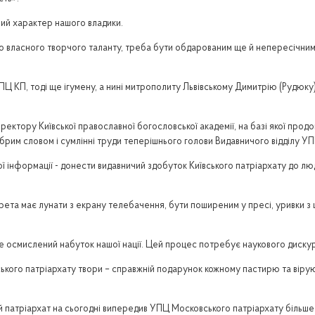
ий характер нашого владики.
о власного творчого таланту, треба бути обдарованим ще й непересічними
ПЦ КП, тоді ще ігумену, а нині митрополиту Львівському Димитрію (Рудюку)
ктору Київської православної богословської академії, на базі якої продо
брим словом і сумлінні труди теперішнього голови Видавничого відділу 
вої інформації - донести видавничий здобуток Київського патріархату до 
рета має лунати з екрану телебачення, бути поширеним у пресі, уривки з ц
я не осмислений набуток нашої нації. Цей процес потребує наукового диску
кого патріархату твори – справжній подарунок кожному пастирю та вірую
й патріархат на сьогодні випередив УПЦ Московського патріархату більше н