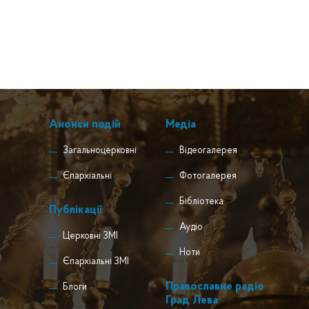
Анонси подій
Медіа
Загальноцерковні
Відеогалерея
Єпархіальні
Фотогалерея
Бібліотека
Публікації
Аудіо
Церковні ЗМІ
Ноти
Єпархіальні ЗМІ
Православне радіо
Блоги
Град Лева