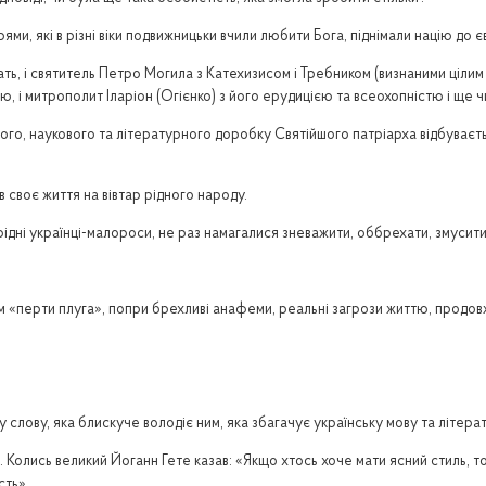
ми, які в різні віки подвижницьки вчили любити Бога, піднімали націю до 
ть, і святитель Петро Могила з Катехизисом і Требником (визнаними цілим
ю, і митрополит Іларіон (Огієнко) з його ерудицією та всеохопністю і ще
го, наукового та літературного доробку Святійшого патріарха відбуваєть
в своє життя на вівтар рідного народу.
 рідні українці-малороси, не раз намагалися зневажити, оббрехати, змусити
м «перти плуга», попри брехливі анафеми, реальні загрози життю, продов
у слову, яка блискуче володіє ним, яка збагачує українську мову та літера
. Колись великий Йоганн Гете казав: «Якщо хтось хоче мати ясний стиль, то
сть».