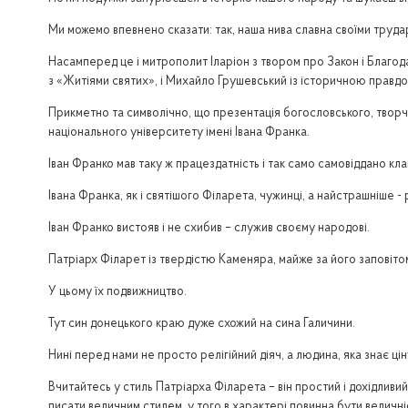
Ми можемо впевнено сказати: так, наша нива славна своїми трударя
Насамперед це і митрополит Іларіон з твором про Закон і Благода
з «Житіями святих», і Михайло Грушевський із історичною правдо
Прикметно та символічно, що презентація богословського, творчо
національного університету імені Івана Франка.
Іван Франко мав таку ж працездатність і так само самовіддано кла
Івана Франка, як і святішого Філарета, чужинці, а найстрашніше -
Іван Франко вистояв і не схибив – служив своєму народові.
Патріарх Філарет із твердістю Каменяра, майже за його заповіто
У цьому їх подвижництво.
Тут син донецького краю дуже схожий на сина Галичини.
Нині перед нами не просто релігійний діяч, а людина, яка знає цін
Вчитайтесь у стиль Патріарха Філарета – він простий і дохідливий
писати величним стилем, у того в характері повинна бути величні