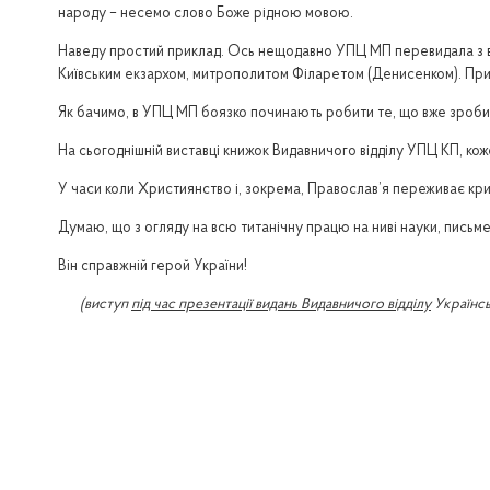
народу – несемо слово Боже рідною мовою.
Наведу простий приклад. Ось нещодавно УПЦ МП перевидала з ве
Київським екзархом, митрополитом Філаретом (Денисенком). При 
Як бачимо, в УПЦ МП боязко починають робити те, що вже зробив
На сьогоднішній виставці книжок Видавничого відділу УПЦ КП, ко
У часи коли Християнство і, зокрема, Православ’я переживає кри
Думаю, що з огляду на всю титанічну працю на ниві науки, письм
Він справжній герой України!
(виступ
під час презентації видань Видавничого відділу
Українсь