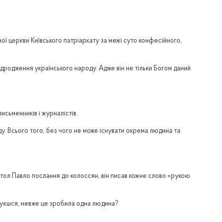
ї церкви Київського патріархату за межі суто конфесійного,
дродження українського народу. Адже він не тільки Богом даний
сьменників і журналістів.
у. Всього того, без чого не може існувати окрема людина та
постол Павло послання до колоссян, він писав кожне слово «рукою
ивуєшся, невже це зробила одна людина?