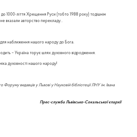
о 1000-ліття Хрещення Руси (тобто 1988 року) тодішнім
і не вказали авторство перекладу…
т для наближення нашого народу до Бога.
водить – Україна торує шлях духовного відродження.
міка духовності нашого народу!
Форуму видавців у Львові у Науковій бібліотеції ЛНУ ім. Івана
Прес-служба Львівсько-Сокальської єпархії