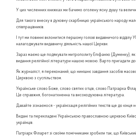
У цих численних книжках ми бачимо оголену ясну душу та величн
Для такого внеску в духовну скарбницю українського народу мал
співпрацівників.
І тут ми повинні вклонитися першому голові видавничого відділу У
налагоджувати видавничу діяльність нашої Церкви.
Зараз маємо ще подякувати митрополиту Епіфанію (Думенку), як ре
видання релігійної літератури нашою мовою. Варто пригадати до
Як журналіст, я переконаний, що нинішнє завдання засобів масо
Церквою з суспільством.
Українське слово Боже, слово святих отців, слово Патріарха Філа
Це справжня, богонатхненна та високодуховна література.
Давайте зізнаємося - українізація релігійних текстів ще до кінц
Видані та перекладені Українською православною церквою Київсь
українців.
Патріарх Філарет зі своїми помічниками зробили так, що Київськи