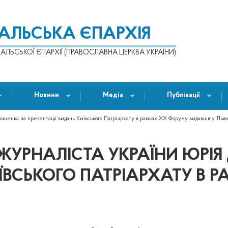
КАЛЬСЬКА ЄПАРХІЯ
АЛЬСЬКОЇ ЄПАРХІЇ (ПРАВОСЛАВНА ЦЕРКВА УКРАЇНИ)
Новини
Медіа
Публікації
шенка на презентації видань Київського Патріархату в рамках ХХ Форуму видавців у Льво
ЖУРНАЛІСТА УКРАЇНИ ЮРІ
ИЇВСЬКОГО ПАТРІАРХАТУ В 