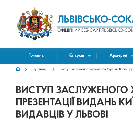
ЛЬВІВСЬКО-СО
ОФІЦІЙНИЙ ВЕБ-САЙТ ЛЬВІВСЬКО-СОК
Головна
Єпархія
Архієрей
Публікації
Виступ заслуженого журналіста України Юрія Доро
РЯДОК
НАВІҐАЦІЇ
ВИСТУП ЗАСЛУЖЕНОГО 
ПРЕЗЕНТАЦІЇ ВИДАНЬ К
ВИДАВЦІВ У ЛЬВОВІ