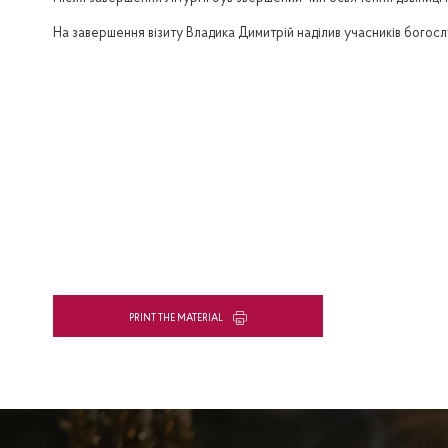
На завершення візиту Владика Димитрій наділив учасників богос
PRINT THE MATERIAL