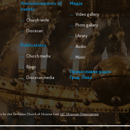
Announcements of
Медіа
events
Video gallery
Church-wide
Photo gallery
Diocesan
Library
Publications
Audio
Church media
Music
Blogs
Православне радіо
Град Лева
Diocesan media
s for the Orthodox Church of Ukraine from
LLC Ukrainian Organizations