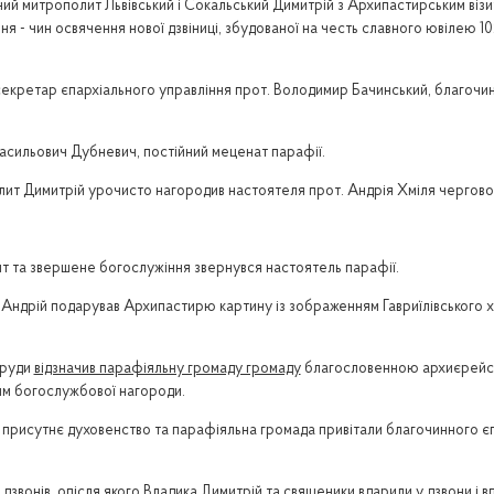
ний митрополит Львівський і Сокальський Димитрій з Архипастирським віз
ення - чин освячення нової дзвіниці, збудованої на честь славного ювілею 
секретар єпархіального управління прот. Володимир Бачинський, благочи
Васильович Дубневич, постійний меценат парафії.
ит Димитрій урочисто нагородив настоятеля прот. Андрія Хміля черго
ит та звершене богослужіння звернувся настоятель парафії.
 о. Андрій подарував Архипастирю картину із зображенням Гавриїлівського
труди
відзначив парафіяльну громаду громаду
благословенною архиєрейсь
ням богослужбової нагороди.
исутнє духовенство та парафіяльна громада привітали благочинного єпар
 дзвонів, опісля якого Владика Димитрій та священики вдарили у дзвони і в