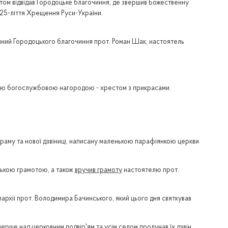
итом відвідав Городоцьке благочиння, де звершив Божественну
1025-ліття Хрещення Руси-України.
нний Городоцького благочиння прот. Роман Шак, настоятель
вою богослужбовою нагородою - хрестом з прикрасами.
 храму та нової дзвіниці, написану маленькою парафіянкою церкви
кою грамотою, а також
вручив грамоту
настоятелю прот.
хії прот. Володимира Бачинського, який цього дня святкував
перше над церковним подвір'ям та усім селом пролунав їх дзвін.