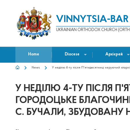
VINNYTSIA-BAR
UKRAINIAN ORTHODOX CHURCH (ORTH
Home
Diocese
Архієрей
News
У неділю 4-ту після П'ятидесятниці керуючий єпархією
BREADCRUMB
У НЕДІЛЮ 4-ТУ ПІСЛЯ П
ГОРОДОЦЬКЕ БЛАГОЧИНН
С. БУЧАЛИ, ЗБУДОВАНУ 