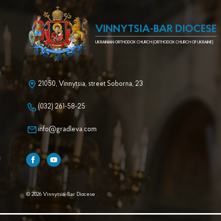
VINNYTSIA-BAR DIOCESE
UKRAINIAN ORTHODOX CHURCH (ORTHODOX CHURCH OF UKRAINE)
21050, Vinnytsia, street Soborna, 23
(032) 261-58-25
info@gradleva.com
© 2026 Vinnytsia-Bar Diocese .