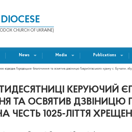
 DIOCESE
ODOX CHURCH OF UKRAINE)
News
Media
Publications
 відвідав Городоцьке благочиння та освятив дзвіницю Гавриїлівського храму с. Бучали, з
'ЯТИДЕСЯТНИЦІ КЕРУЮЧИЙ Є
Я ТА ОСВЯТИВ ДЗВІНИЦЮ Г
НА ЧЕСТЬ 1025-ЛІТТЯ ХРЕЩЕ