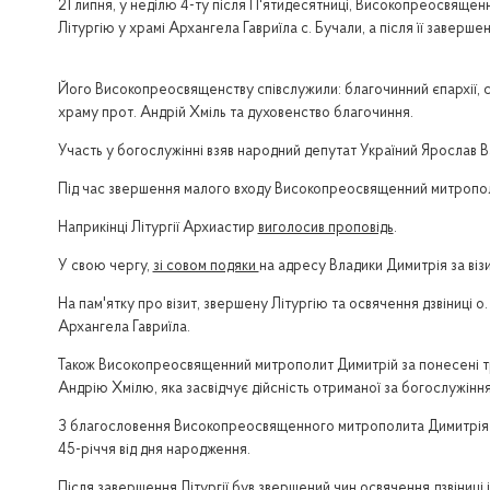
21 липня, у неділю 4-ту після П'ятидесятниці, Високопреосвящен
Літургію у храмі Архангела Гавриїла с. Бучали, а після її заверш
Його Високопреосвященству співслужили: благочинний єпархії, 
храму прот. Андрій Хміль та духовенство благочиння.
Участь у богослужінні взяв народний депутат Україний Ярослав 
Під час звершення малого входу Високопреосвященний митропол
Наприкінці Літургії Архиастир
виголосив проповідь
.
У свою чергу,
зі совом подяки
на адресу Владики Димитрія за віз
На пам'ятку про візит, звершену Літургію та освячення дзвіниці
Архангела Гавриїла.
Також Високопреосвященний митрополит Димитрій за понесені 
Андрію Хмілю, яка засвідчує дійсність отриманої за богослужін
З благословення Високопреосвященного митрополита Димитрія пр
45-річчя від дня народження.
Після завершення Літургії був звершений чин освячення дзвіниці і