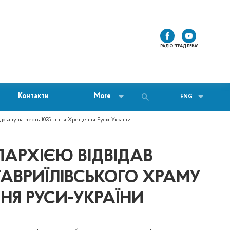
РАДІО "ГРАД ЛЕВА"
Контакти
More
ENG
будовану на честь 1025-ліття Хрещення Руси-України
ПАРХІЄЮ ВІДВІДАВ
АВРИЇЛІВСЬКОГО ХРАМУ
ННЯ РУСИ-УКРАЇНИ