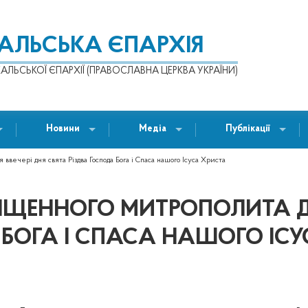
КАЛЬСЬКА ЄПАРХІЯ
АЛЬСЬКОЇ ЄПАРХІЇ (ПРАВОСЛАВНА ЦЕРКВА УКРАЇНИ)
Новини
Медіа
Публікації
вечері дня свята Різдва Господа Бога і Спаса нашого Ісуса Христа
ЩЕННОГО МИТРОПОЛИТА ДИ
 БОГА І СПАСА НАШОГО ІС