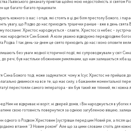
ства Львівського деканату привітав щойно мою недостойність зі святом Різ
винен ще багато-багато працювати.
ують кожного із вас: і отців, які стоять в ці дні біля престолу Божого, і па
ерніть увагу, що Різдво до нас приходить трішечки раніше - вже в день свят
му посланні: Христос народжується - славте, Христос із небес – зустрічайте
що має народитися Син Божий. А коли уважно відвідуємо передріздвяні бого
 Різдва. І так день-за-днем це свято приходить до нас і воно оповите вел
залишають без уваги жодної історичної події, які супроводжували у світ Си
ий, до речі, був настільки обожненим римлянами, що нам залишається хіба щ
шестя Сина Божого тоді, може задуматися: чому ж Ісус Христос не прийшов д
 і благально дивимося на все те, що має силу, з бажанням моментальної пер
татуї перестояли самого імператора - він був такий же тлінний, як і кожна 
 Ним не відкриває ні воріт, ні дверей домів, і Він народжується в убоги
уватиме свою готовність повернутися за однією загубленою вівцею, залиши
ин одного із Різдвом Христовим (зустрівши перед цим Новий рік, а після цьог
додаємо вітання “З Новим роком!” Але що за цими словами стоїть для кожн