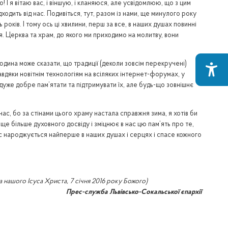
 І я вітаю вас, і віншую, і кланяюся, але усвідомлюю, що з цим
ходить від нас. Подивіться, тут, разом із нами, ще минулого року
років. І тому ось ці хвилини, перш за все, в наших душах повинні
ття. Церква та храм, до якого ми приходимо на молитву, вони
 людина може сказати, що традиції (деколи зовсім перекручені)
авдяки новітнім технологіям на всіляких інтернет-форумах, у
и дуже добре пам’ятати та підтримувати їх, але будь-що зовнішнє
ас, бо за стінами цього храму настала справжня зима, я хотів би
м ще більше духовного досвіду і зміцнює в нас цю пам’ять про те,
тос народжується найперше в наших душах і серцях і спасе кожного
 нашого Ісуса Христа, 7 січня 2016 року Божого)
Прес-служба Львівсько-Сокальської єпархії