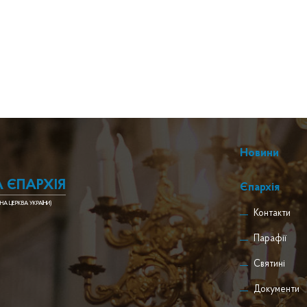
Новини
 ЄПАРХІЯ
Єпархія
НА ЦЕРКВА УКРАЇНИ)
Контакти
Парафії
Святині
Документи