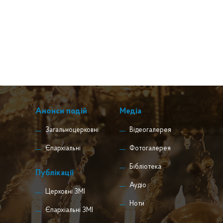
Анонси подій
Медіа
Загальноцерковні
Відеогалерея
Єпархіальні
Фотогалерея
Бібліотека
Публікації
Аудіо
Церковні ЗМІ
Ноти
Єпархіальні ЗМІ