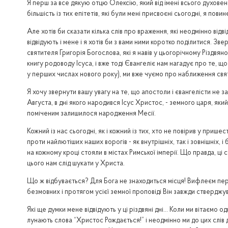
Я перш за все дякую отцю Олексію, який від імені всього духовен
більшість із тих епітетів, які були мені присвоєні сьогодні, я по
Але хотів би сказати кілька слів про враження, які неодмінно відвід
відвідують і мене і я хотів би з вами ними коротко поділитися. Зв
святителя Григорія Богослова, які я навів у цьогорічному Різдвяно
книгу родоводу Ісуса, і вже тоді Євангеліє нам нагадує про те, 
у перших числах нового року), ми вже чуємо про наближення свята
Я хочу звернути вашу увагу на те, що апостоли і євангелісти не 
Августа, в дні якого народився Ісус Христос, - земного царя, як
поміченим залишилося народження Месії.
Кожний із нас сьогодні, як і кожний із тих, хто не повірив у при
проти найлютіших наших ворогів - як внутрішніх, так і зовнішніх,
на кожному кроці стояли в містах Римської імперії. Що правда, ці с
цього нам слід шукати у Христа.
Що ж відбувається? Для Бога не знаходиться місця! Вифлеєм перед
безмовних і протягом усієї земної проповіді Він завжди ствердж
Які ще думки мене відвідують у ці різдвяні дні… Коли ми вітаємо од
лунають слова “Христос Рождається!” і неодмінно ми до цих слів 