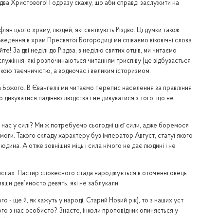
два Христового! І одразу скажу, що аби справді заслужити на
рафіян цього храму, людей, які святкують Різдво. Ці думки також
а Введення в храм Пресвятої Богородиці ми співаємо віковічні слова
! За дві неділі до Різдва, в неділю святих отців, ми читаємо
служіння, які розпочинаються читанням триспіву (це відбувається
икою таємничістю, а водночас і великим історизмом.
на Божого. В Євангелії ми читаємо перепис населення за правління
о дивуватися падінню людства і не дивуватися з того, що не
о нас у силі? Ми ж потребуємо сьогодні цієї сили, адже боремося
емоги. Такого складу характеру був імператор Август, статуї якого
людина. А отже зовнішня міць і сила нічого не дає людині і не
х яслах. Пастир словесного стада народжується в оточенні овець
вши дев’яносто девять, які не заблукали.
о - ще й, як кажуть у народі, Старий Новий рік), то з наших уст
ого з нас особисто? Знаєте, інколи проповідник опиняється у