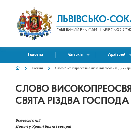
ЛЬВІВСЬКО-СО
ОФІЦІЙНИЙ ВЕБ-САЙТ ЛЬВІВСЬКО-СОК
Головна
Єпархія
Архієрей
Новини
Слово Високопреосвященного митрополита Димитрія в
РЯДОК
НАВІҐАЦІЇ
СЛОВО ВИСОКОПРЕОСВЯ
СВЯТА РІЗДВА ГОСПОДА
Всечесні отці!
Дорогі у Христі брати і сестри!