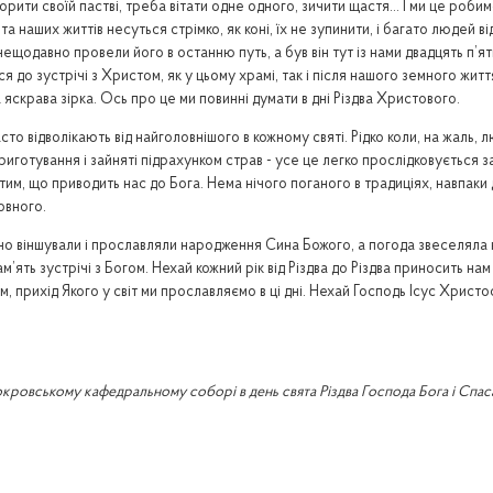
ити своїй пастві, треба вітати одне одного, зичити щастя… І ми це робимо!
 наших життів несуться стрімко, як коні, їх не зупинити, і багато людей від
щодавно провели його в останню путь, а був він тут із нами двадцять п’ять 
ися до зустрічі з Христом, як у цьому храмі, так і після нашого земного жи
яскрава зірка. Ось про це ми повинні думати в дні Різдва Христового.
асто відволікають від найголовнішого в кожному святі. Рідко коли, на жаль,
иготування і зайняті підрахунком страв - усе це легко прослідковується з
д тим, що приводить нас до Бога. Нема нічого поганого в традиціях, навпак
овного.
но віншували і прославляли народження Сина Божого, а погода звеселяла н
м’ять зустрічі з Богом. Нехай кожний рік від Різдва до Різдва приносить на
м, прихід Якого у світ ми прославляємо в ці дні. Нехай Господь Ісус Хрис
кровському кафедральному соборі в день свята Різдва Господа Бога і Спаса