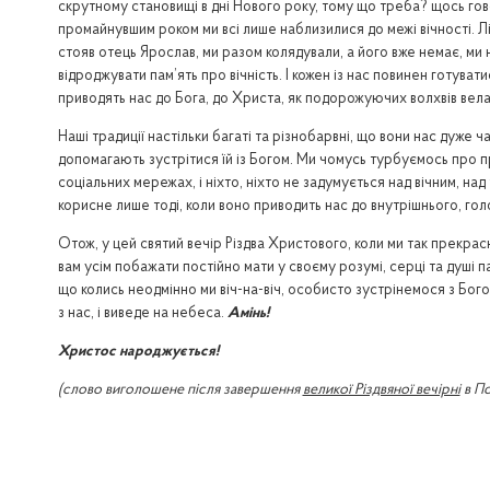
скрутному становищі в дні Нового року, тому що треба? щось говор
промайнувшим роком ми всі лише наблизилися до межі вічності. Літа
стояв отець Ярослав, ми разом колядували, а його вже немає, ми не
відроджувати пам’ять про вічність. І кожен із нас повинен готуват
приводять нас до Бога, до Христа, як подорожуючих волхвів вела 
Наші традиції настільки багаті та різнобарвні, що вони нас дуже ч
допомагають зустрітися їй із Богом. Ми чомусь турбуємось про пр
соціальних мережах, і ніхто, ніхто не задумується над вічним, на
корисне лише тоді, коли воно приводить нас до внутрішнього, гол
Отож, у цей святий вечір Різдва Христового, коли ми так прекрас
вам усім побажати постійно мати у своєму розумі, серці та душі па
що колись неодмінно ми віч-на-віч, особисто зустрінемося з Бого
з нас, і виведе на небеса.
Амінь!
Христос народжується!
(слово виголошене після завершення
великої Різдвяної вечірні
в По