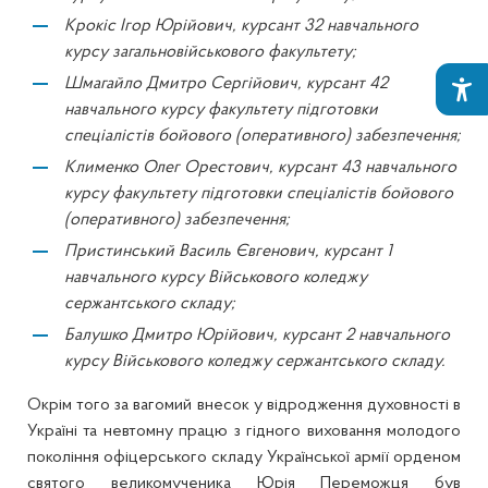
Крокіс Ігор Юрійович, курсант 32 навчального
курсу загальновійськового факультету;
Шмагайло Дмитро Сергійович, курсант 42
навчального курсу факультету підготовки
спеціалістів бойового (оперативного) забезпечення;
Клименко Олег Орестович, курсант 43 навчального
курсу факультету підготовки спеціалістів бойового
(оперативного) забезпечення;
Пристинський Василь Євгенович, курсант 1
навчального курсу Військового коледжу
сержантського складу;
Балушко Дмитро Юрійович, курсант
2 навчального
курсу
Військового коледжу сержантського складу.
Окрім того за вагомий внесок у відродження духовності в
Україні та невтомну працю з гідного виховання молодого
покоління офіцерського складу Української армії орденом
святого великомученика Юрія Переможця був