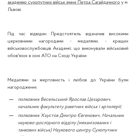
академію сухопутних військ імені Петра Сагайдачного
у м.
Львові.
Під час відвідин Предстоятель відзначив високими
церковними нагородами - медалями, - кращих
військовослужбовців Академії, що виконували військовий
обов'язок в зоні АТО на Сході України.
Медалями за жертовність і любов до України були
нагородженні:
полковник Весельський Ярослав Цезарович,
начальник факультету ракетних військ і артилерії;
полковник Хаустов Дмитро Євгенович, Начальник
науково-дослідного відділу (механізованих і
танкових військ) Наукового центру Сухопутних