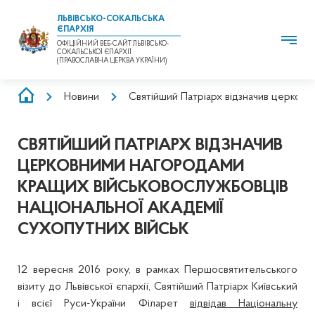
ЛЬВІВСЬКО-СОКАЛЬСЬКА
ЄПАРХІЯ
ОФІЦІЙНИЙ ВЕБ-САЙТ ЛЬВІВСЬКО-
СОКАЛЬСЬКОЇ ЄПАРХІЇ
(ПРАВОСЛАВНА ЦЕРКВА УКРАЇНИ)
РЯДОК
Новини
Святійший Патріарх відзначив церковн
НАВІҐАЦІЇ
СВЯТІЙШИЙ ПАТРІАРХ ВІДЗНАЧИВ
ЦЕРКОВНИМИ НАГОРОДАМИ
КРАЩИХ ВІЙСЬКОВОСЛУЖБОВЦІВ
НАЦІОНАЛЬНОЇ АКАДЕМІЇ
СУХОПУТНИХ ВІЙСЬК
12 вересня 2016 року, в рамках Першосвятительського
візиту до Львівської єпархії, Святійший Патріарх Київський
і всієї Руси-України Філарет
відвідав Національну