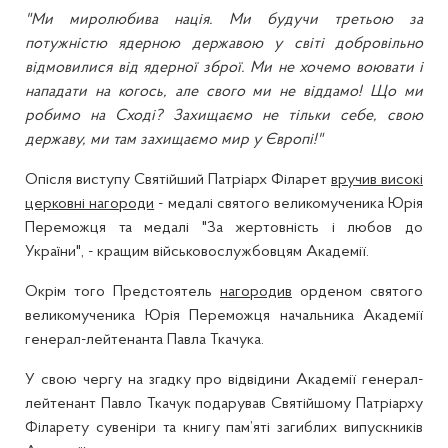
"Ми миролюбива нація. Ми будучи третьою за
потужністю ядерною державою у світі добровільно
відмовилися від ядерної зброї. Ми не хочемо воювати і
нападати на когось, але свого ми не віддамо! Що ми
робимо на Сході? Захищаємо не тільки себе, свою
державу, ми там захищаємо мир у Європі!"
Опісля виступу Святійший Патріарх Філарет
вручив високі
церковні нагороди
- медалі святого великомученика Юрія
Переможця та медалі "За жертовність і любов до
України", - кращим військовослужбовцям Академії.
Окрім того Предстоятель
нагородив
орденом святого
великомученика Юрія Переможця начальника Академії
генерал-лейтенанта Павла Ткачука.
У свою чергу на згадку про відвідини Академії генерал-
лейтенант Павло Ткачук подарував Святійшому Патріарху
Філарету сувеніри та книгу пам’яті загиблих випускників