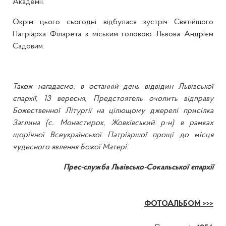
Академії.
Окрім цього сьогодні відбулася зустріч Святійшого
Патріарха Філарета з міським головою Львова Андрієм
Садовим.
Також нагадаємо, в останній день відвідин Львівської
єпархії, 13 вересня, Предстоятель очолить відправу
Божественної Літургії на цілющому джерелі присілка
Заглина (с. Монастирок, Жовківський р-н) в рамках
щорічної Всеукраїнської Патріаршої прощі до місця
чудесного явлення Божої Матері.
Прес-служба Львівсько-Сокальської єпархії
ФОТОАЛЬБОМ >>>