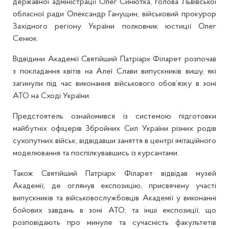
державної адміністрації Олег Синютка, голова Львівської
обласної ради Олександр Ганущин, військовий прокурор
Західного регіону України полковник юстиції Олег
Сенюк.
Відвідини Академії Святійший Патріарх Філарет розпочав
з покладання квітів на Алеї Слави випускників вишу, які
загинули під час виконання військового обов’язку в зоні
АТО на Сході України.
Предстоятель ознайомився із системою підготовки
майбутніх офіцерів Збройних Сил України різних родів
сухопутних військ, відвідавши заняття в центрі імітаційного
моделювання та поспілкувавшись із курсантами.
Також Святійший Патріарх Філарет відвідав музей
Академії, де оглянув експозицію, присвячену участі
випускників та військовослужбовців Академії у виконанні
бойових завдань в зоні АТО, та інші експозиції, що
розповідають про минуле та сучасність факультетів