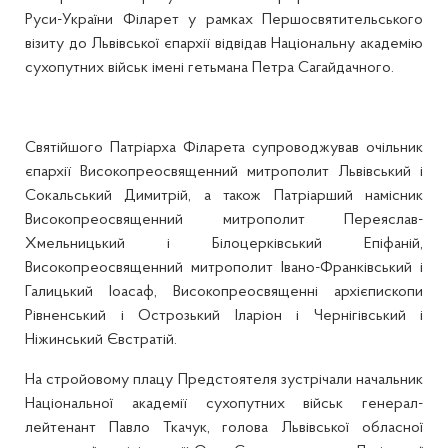
Руси-України Філарет у рамках Першосвятительського
візиту до Львівської єпархії відвідав Національну академію
сухопутних військ імені гетьмана Петра Сагайдачного.
Святійшого Патріарха Філарета супроводжував очільник
єпархії Високопреосвященний митрополит Львівський і
Сокальський Димитрій, а також Патріарший намісник
Високопреосвященний митрополит Переяслав-
Хмельницький і Білоцерківський Епіфаній,
Високопреосвященний митрополит Івано-Франківський і
Галицький Іоасаф, Високопреосвященні архієпископи
Рівненський і Острозький Іларіон і Чернігівський і
Ніжинський Євстратій.
На стройовому плацу Предстоятеля зустрічали начальник
Національної академії сухопутних військ генерал-
лейтенант Павло Ткачук, голова Львівської обласної