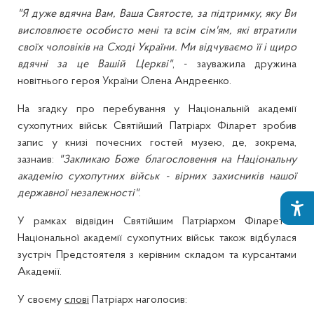
"Я дуже вдячна Вам, Ваша Святосте, за підтримку, яку Ви
висловлюєте особисто мені та всім сім'ям, які втратили
своїх чоловіків на Сході України. Ми відчуваємо її і щиро
вдячні за це Вашій Церкві"
, - зауважила дружина
новітнього героя України Олена Андреєнко.
На згадку про перебування у Національній академії
сухопутних військ Святійший Патріарх Філарет зробив
запис у книзі почесних гостей музею, де, зокрема,
зазнаив:
"Закликаю Боже благословення на Національну
академію сухопутних військ - вірних захисників нашої
державної незалежності"
.
У рамках відвідин Святійшим Патріархом Філаретом
Національної академії сухопутних військ також відбулася
зустріч Предстоятеля з керівним складом та курсантами
Академії.
У своєму
слові
Патріарх наголосив: