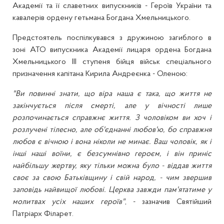
Академії та її славетних випускників - Героїв України та
кавалерів ордену гетьмана Богдана Хмельницького.
Предстоятель поспілкувався з дружиною загиблого в
зоні АТО випускника Академії лицаря ордена Богдана
Хмельницького ІІІ ступеня бійця військ спеціального
призначення капітана Кирила Андреєнка - Оленою:
"Ви повинні знати, що віра наша є така, що життя не
закінчується після смерті, але у вічності лише
розпочинається справжнє життя. З чоловіком ви хоч і
розлучені тілесно, але об'єднанні любов'ю, бо справжня
любов є вічною і вона ніколи не минає. Ваш чоловік, як і
інші наші воїни, є безсумнівно героєм, і він приніс
найбільшу жертву, яку тільки можна було - віддав життя
своє за свою Батьківщину і свій народ, - чим звершив
заповідь найвищої любові. Церква завжди пам'ятатиме у
молитвах усіх наших героїв"
, - зазначив Святійший
Патріарх Філарет.